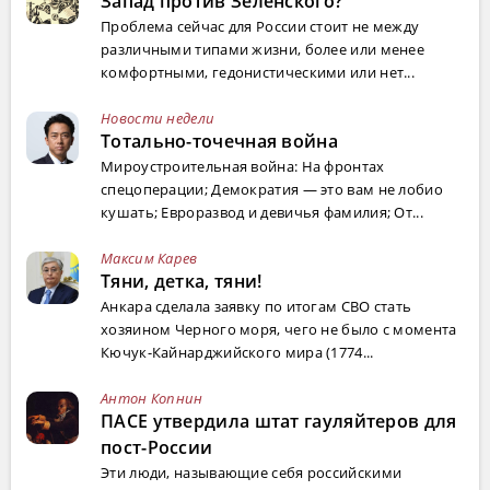
Запад против Зеленского?
Проблема сейчас для России стоит не между
различными типами жизни, более или менее
комфортными, гедонистическими или нет...
Новости недели
Тотально-точечная война
Мироустроительная война: На фронтах
спецоперации; Демократия — это вам не лобио
кушать; Евроразвод и девичья фамилия; От...
Максим Карев
Тяни, детка, тяни!
Анкара сделала заявку по итогам СВО стать
хозяином Черного моря, чего не было с момента
Кючук-Кайнарджийского мира (1774...
Антон Копнин
ПАСЕ утвердила штат гауляйтеров для
пост-России
Эти люди, называющие себя российскими