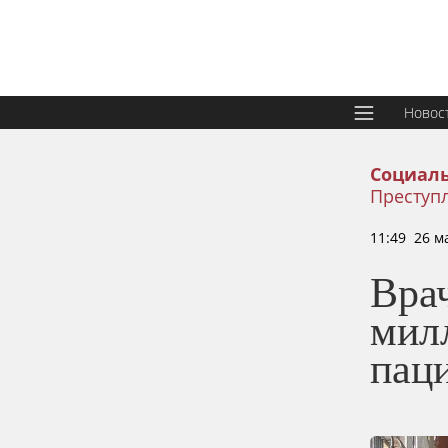
Новос
Социаль
Преступ
11:49 26 м
Врач
мил
пац