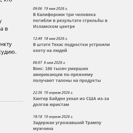
09:06 19 мая 2026 г.
В Калифорнии три человека
у
погибли в результате стрельбы в
Исламском центре
а в
12:49 18 мая 2026 г.
нкту
В штате Техас подростки устроили
охоту на людей
судию.
06:07 6 мая 2026 г.
Вэнс: 186 тысяч умерших
американцев по-прежнему
получают талоны на продукты
22:36 10 апреля 2026 г.
Хантер Байден уехал из США из-за
долгов юристам
18:18 10 апреля 2026 г.
Задержан угрожавший Трампу
мужчина