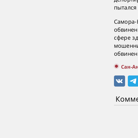
пытался
Самора-
обвинен
сфере з
мошенни
обвинен
Сан-А
Комм