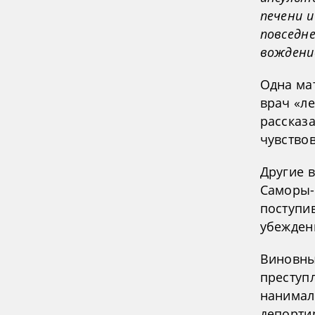
печени и
повседне
вождени
Одна мат
врач «л
рассказа
чувство
Другие 
Саморы-
поступи
убежден
Виновны
преступ
нанимал 
депортир