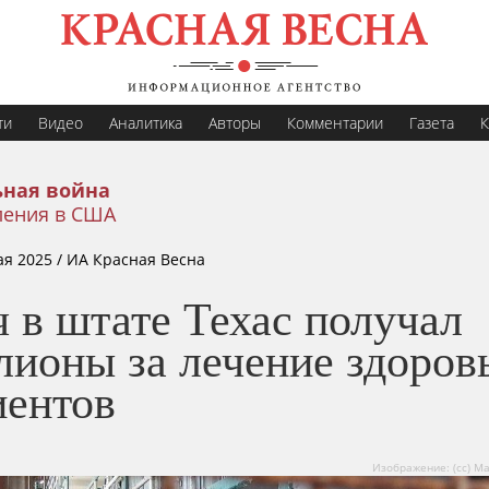
ти
Видео
Аналитика
Авторы
Комментарии
Газета
К
ная война
ления в США
ая 2025
/ ИА Красная Весна
 в штате Техас получал
лионы за лечение здоров
иентов
Изображение: (cc) Ma