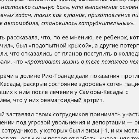
 настолько сильную боль, что выполнение основ
вных задач, таких как купание, приготовление п
е автомобиля, становилось затруднительным»
.
ь рассказала, что, по ее мнению, ее ребенок, ко
ечил», был «подопытной крысой», а другие поте
ли, что отказались от планов поступить в коллед
вали, что
«проживают жизнь в теле пожилого чел
врачи в долине Рио-Гранде дали показания проти
Кесады, раскрыв состояние здоровья сотен паци
вших к ним после лечения у Саморы-Кесады с
ием, что у них ревматоидный артрит.
й заставлял своих сотрудников принимать участ
лении под угрозой увольнения и депортации — о
сотрудников, у которых были визы J-1, и их могл
овать, если они потеряют работу, и увольнял тех