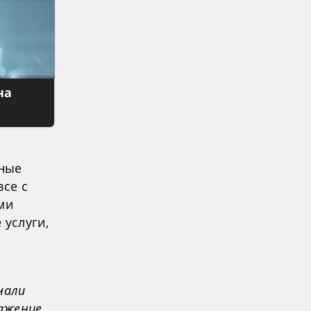
на
чные
все с
ми
 услуги,
чали
ражение