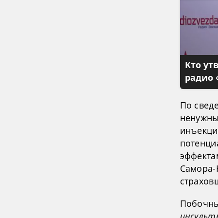
Кто ут
радио 
По свед
ненужны
инъекции
потенци
эффектам
Самора-
страхов
Побочны
инсульты