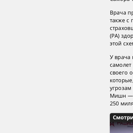
Врача п
также с
страхов
(РА) зд
этой схе
У врача
самолет 
своего 
которые
угрозам 
Мишн — 
250 миля
Смотри