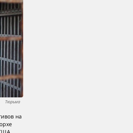
Тюрьма
тивов на
Хорхе
США.