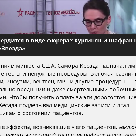
вердится в виде фюрера? Кургинян и Шафран 
«Звезда»
ениям минюста США, Самора-Кесада назначал им
е тесты и ненужные процедуры, включая разли
, инфузии, рентген, МРТ и другие процедуры — 
ально вредными и даже смертельными побочны
и. Чтобы получить оплату за эти дорогостоящие
Кесада подделывал медицинские записи и лгал
щикам о состоянии пациентов.
е эффекты, возникавшие у его пациентов,
«вклю
, некроз челюстной кости, выпадение волос, по