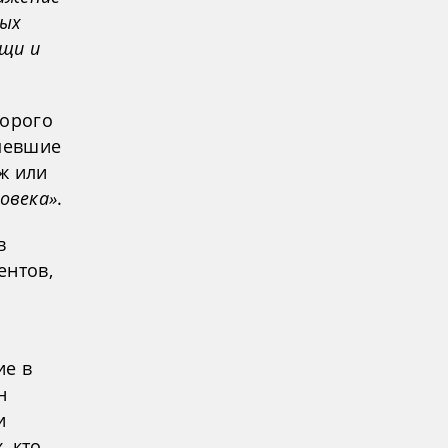
ных
ищи и
торого
рпевшие
ж или
овека»
.
в
ентов,
ие в
н
и
, кто