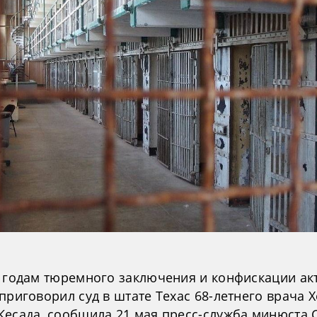
и годам тюремного заключения и конфискации ак
приговорил суд в штате Техас 68-летнего врача 
Кесада, сообщила 21 мая пресс-служба минюста 