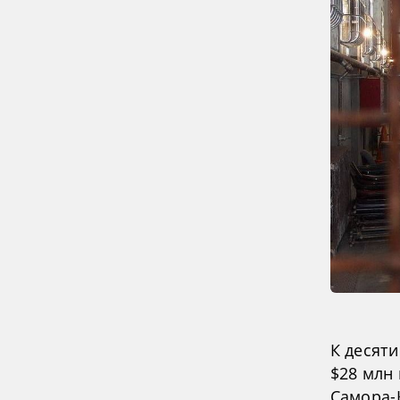
К десят
$28 млн 
Самора-