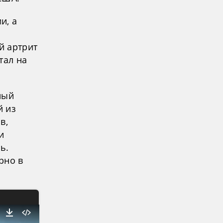
и, а
й артрит
тал на
ный
й из
в,
и
ь.
рно в