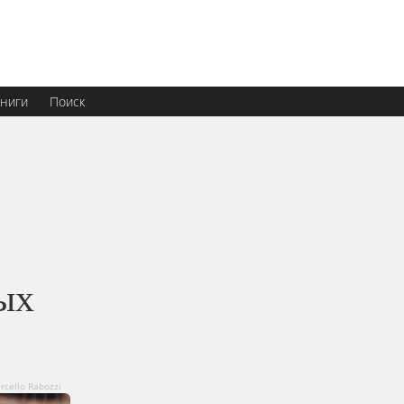
ниги
Поиск
ых
rcello Rabozzi