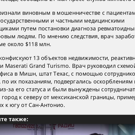
ризнали виновным в мошенничестве с пациентам
 государственными и частными медицинскими
щиками путем постановки диагноза ревматоидны
оровым людям. По мнению следствия, врач зарабо
ме около $118 млн.
 конфискуют 13 объектов недвижимости, реактив
и Maserati Grand Turismo. Врач руководил схемо
офиса в Мишн, штат Техас, с помощью сотруднико
, по их показаниям, подвергались оскорблениям 
из-за его статуса и были вынуждены сотрудничат
город к северу от мексиканской границы, приме
х к югу от Сан-Антонио.
те также: