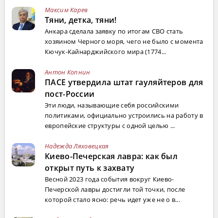
Максим Карев
Тяни, детка, тяни!
Анкара сделала заявку по итогам СВО стать
хозяином Черного моря, чего не было с момента
Кючук-Кайнарджийского мира (1774...
Антон Копнин
ПАСЕ утвердила штат гауляйтеров для
пост-России
Эти люди, называющие себя российскими
политиками, официально устроились на работу в
европейские структуры с одной целью ...
Надежда Ляховецкая
Киево-Печерская лавра: как был
открыт путь к захвату
Весной 2023 года события вокруг Киево-
Печерской лавры достигли той точки, после
которой стало ясно: речь идет уже не о в...