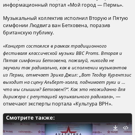
информационный портал «Мой город — Пермь».
Музыкальный коллектив исполнил Вторую и Пятую
симфонии Людвига ван Бетховена, поразив
британскую публику.
«Концерт состоялся в рамках традиционного
фестиваля классической музыки BBC Proms. Вторая и
Пятая симфонии Бетховена, пожалуй, никогда не
звучали так радикально, как в исполнении музыкантов
из Перми, отмечает Эрика Джил: „Вот Теодор Курентзис
выходит на сцену Альберт-холла, поднимает руки и ...
что мы слышим? Бетховен!?“. Как это неожиданно для
, —
дирижера с репутацией музыкального радикала»
отмечают эксперты портала «Культура ВРН».
Смотрите также: