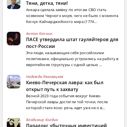
Тяни, детка, тяни!
Анкара сделала заявку по итогам СВО стать
хозяином Черного моря, чего не было с момента
Кючук-Кайнарджийского мира (1774...
Антон Копнин
ПАСЕ утвердила штат гауляйтеров для
пост-России
Эти люди, называющие себя российскими
политиками, официально устроились на работу в
европейские структуры с одной целью ...
Надежда Ляховецкая
Киево-Печерская лавра: как был
открыт путь к захвату
Весной 2023 года события вокруг Киево-
Печерской лавры достигли той точки, после
которой стало ясно: речь идет уже не о в...
Владимир Колдин
Парадокс убыточных инвестиций