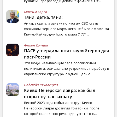
кушать; Евроразвод и девичья фамилия; От...
Максим Карев
Тяни, детка, тяни!
Анкара сделала заявку по итогам СВО стать
хозяином Черного моря, чего не было с момента
Кючук-Кайнарджийского мира (1774...
Антон Копнин
ПАСЕ утвердила штат гауляйтеров для
пост-России
Эти люди, называющие себя российскими
политиками, официально устроились на работу в
европейские структуры с одной целью ...
Надежда Ляховецкая
Киево-Печерская лавра: как был
открыт путь к захвату
Весной 2023 года события вокруг Киево-
Печерской лавры достигли той точки, после
которой стало ясно: речь идет уже не о в...