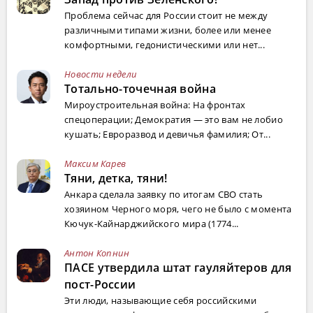
Проблема сейчас для России стоит не между
различными типами жизни, более или менее
комфортными, гедонистическими или нет...
Новости недели
Тотально-точечная война
Мироустроительная война: На фронтах
спецоперации; Демократия — это вам не лобио
кушать; Евроразвод и девичья фамилия; От...
Максим Карев
Тяни, детка, тяни!
Анкара сделала заявку по итогам СВО стать
хозяином Черного моря, чего не было с момента
Кючук-Кайнарджийского мира (1774...
Антон Копнин
ПАСЕ утвердила штат гауляйтеров для
пост-России
Эти люди, называющие себя российскими