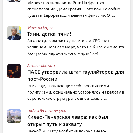
Мироустроительная война: На фронтах
спецоперации; Демократия — это вам не лобио
кушать; Евроразвод и девичья фамилия; От...
Максим Карев
Тяни, детка, тяни!
Анкара сделала заявку по итогам СВО стать
хозяином Черного моря, чего не было с момента
Кючук-Кайнарджийского мира (1774...
Антон Копнин
ПАСЕ утвердила штат гауляйтеров для
пост-России
Эти люди, называющие себя российскими
политиками, официально устроились на работу в
европейские структуры с одной целью ...
Надежда Ляховецкая
Киево-Печерская лавра: как был
открыт путь к захвату
Весной 2023 года события вокруг Киево-