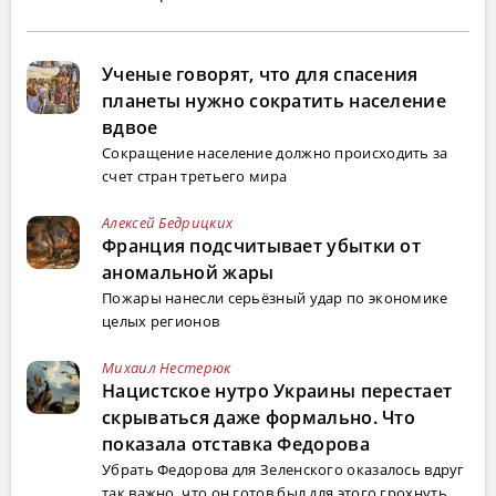
Ученые говорят, что для спасения
планеты нужно сократить население
вдвое
Сокращение население должно происходить за
счет стран третьего мира
Алексей Бедрицких
Франция подсчитывает убытки от
аномальной жары
Пожары нанесли серьёзный удар по экономике
целых регионов
Михаил Нестерюк
Нацистское нутро Украины перестает
скрываться даже формально. Что
показала отставка Федорова
Убрать Федорова для Зеленского оказалось вдруг
так важно, что он готов был для этого грохнуть