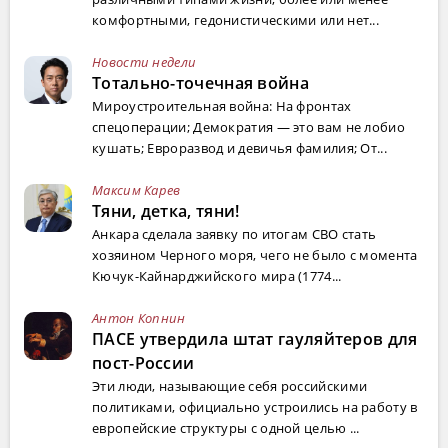
комфортными, гедонистическими или нет...
Новости недели
Тотально-точечная война
Мироустроительная война: На фронтах
спецоперации; Демократия — это вам не лобио
кушать; Евроразвод и девичья фамилия; От...
Максим Карев
Тяни, детка, тяни!
Анкара сделала заявку по итогам СВО стать
хозяином Черного моря, чего не было с момента
Кючук-Кайнарджийского мира (1774...
Антон Копнин
ПАСЕ утвердила штат гауляйтеров для
пост-России
Эти люди, называющие себя российскими
политиками, официально устроились на работу в
европейские структуры с одной целью ...