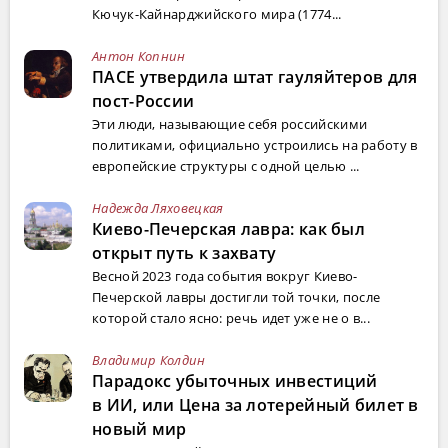
Кючук-Кайнарджийского мира (1774...
Антон Копнин
ПАСЕ утвердила штат гауляйтеров для
пост-России
Эти люди, называющие себя российскими
политиками, официально устроились на работу в
европейские структуры с одной целью ...
Надежда Ляховецкая
Киево-Печерская лавра: как был
открыт путь к захвату
Весной 2023 года события вокруг Киево-
Печерской лавры достигли той точки, после
которой стало ясно: речь идет уже не о в...
Владимир Колдин
Парадокс убыточных инвестиций
в ИИ, или Цена за лотерейный билет в
новый мир