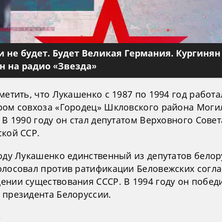
 не будет. Будет Великая Германия. Кургинян
 на радио «Звезда»
метить, что Лукашенко с 1987 по 1994 год работа
ром совхоза «Городец» Шкловского района Моги
 В 1990 году он стал депутатом Верховного Совет
ской ССР.
году Лукашенко единственный из депутатов белор
олосовал против ратификации Беловежских согл
ении существования СССР. В 1994 году он побед
 президента Белоруссии.
к