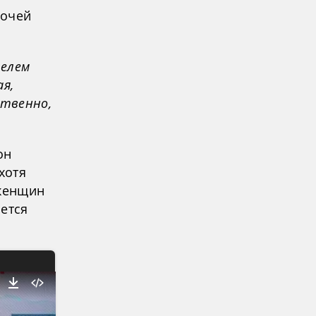
бочей
телем
я,
ственно,
он
хотя
 женщин
ется