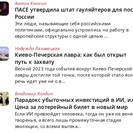
Антон Копнин
ПАСЕ утвердила штат гауляйтеров для пос
России
Эти люди, называющие себя российскими
политиками, официально устроились на работу в
европейские структуры с одной целью ...
Надежда Ляховецкая
Киево-Печерская лавра: как был открыт
путь к захвату
Весной 2023 года события вокруг Киево-Печерской
лавры достигли той точки, после которой стало ясн
речь идет уже не о в...
Владимир Колдин
Парадокс убыточных инвестиций в ИИ, и
Цена за лотерейный билет в новый мир
Если ИИ превзойдет человека, тогда он уже не вен
творенья, а всего лишь промежуточная стадия
эволюции, со всеми вытека...