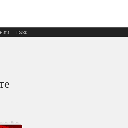
ниги
Поиск
те
Красная Весна