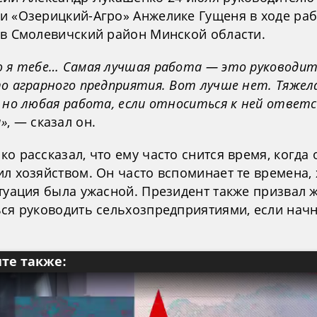
и «Озерицкий-Агро» Анжелике Гущеня в ходе ра
 в Смолевичский район Минской области.
ю я тебе… Самая лучшая работа — это руководи
о аграрного предприятия. Вот лучше нет. Тяжела
, но любая работа, если относиться к ней ответ
»
, — сказал он.
о рассказал, что ему часто снится время, когда 
л хозяйством. Он часто вспоминает те времена, 
итуация была ужасной. Президент также призвал
ься руководить сельхозпредприятиями, если начн
те также: