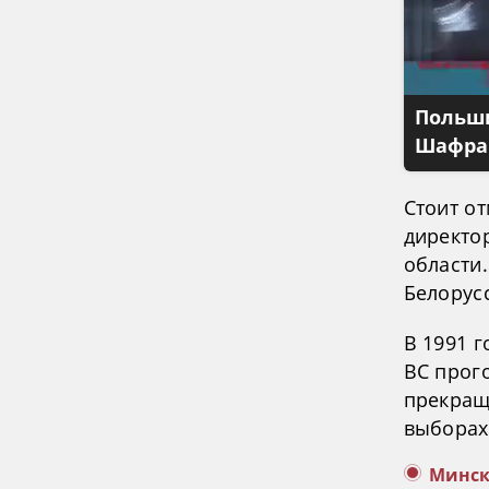
Польши
Шафран
Стоит от
директо
области.
Белорус
В 1991 
ВС прог
прекращ
выборах
Минс