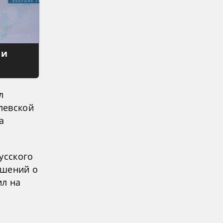
 и
л
левской
а
усского
ашений о
ил на