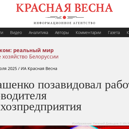
ти
Видео
Аналитика
Авторы
Комментарии
Газета
К
жом: реальный мир
 хозяйство Белоруссии
юля 2025
/ ИА Красная Весна
ашенко позавидовал рабо
оводителя
ьхозпредприятия
Изображение: Евгений Давыдов © ИА 