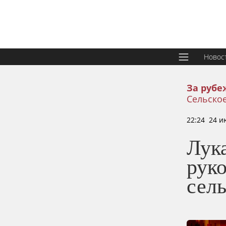
Новос
За рубе
Сельское
22:24 24 и
Лук
рук
сел