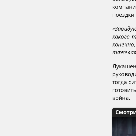
компани
поездки
«Завиду
какого-т
конечно
тяжелая
Лукашенк
руководи
тогда с
готовит
война.
Смотри