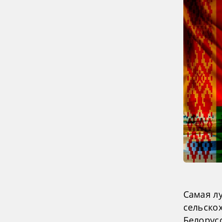
Самая л
сельско
Белорус