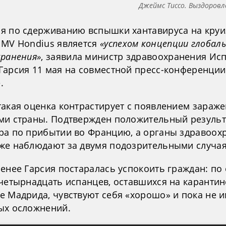
Джеймс Тиссо. Выздоровл
я по сдерживанию вспышки хантавируса на кру
 MV Hondius является
«успехом концепции глобал
хранения»
, заявила министр здравоохранения Ис
Гарсия 11 мая на совместной пресс-конференции
.
такая оценка контрастирует с появлением зараже
ми страны. Подтвержден положительный результ
ра по прибытии во Францию, а органы здравоох
же наблюдают за двумя подозрительными случа
енее Гарсия постаралась успокоить граждан: по 
 четырнадцать испанцев, оставшихся на карантин
е Мадрида, чувствуют себя «хорошо» и пока не 
ых осложнений.