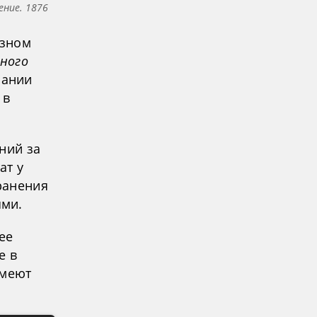
ение. 1876
изном
ьного
пании
 в
ний за
ат у
ранения
ями.
ее
е в
имеют