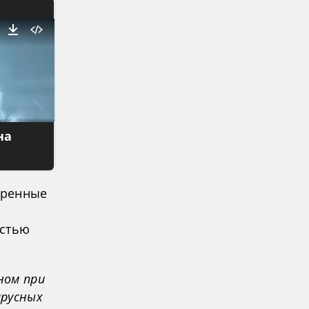
на
тренные
остью
ном при
ирусных