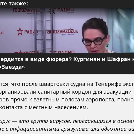
те также:
вердится в виде фюрера? Кургинян и Шафран 
«Звезда»
тся, что после швартовки судна на Тенерифе экс
организовали санитарный кордон для эвакуации
ров прямо к взлетным полосам аэропорта, полн
 контакта с местным населением.
рус — это группа вирусов, передающихся в основ
е с инфицированными грызунами или вдыхании в