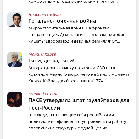
комфортными, гедонистическими или нет...
Новости недели
Тотально-точечная война
Мироустроительная война: На фронтах
спецоперации; Демократия — это вам не лобио
кушать; Евроразвод и девичья фамилия; От...
Максим Карев
Тяни, детка, тяни!
Анкара сделала заявку по итогам СВО стать
хозяином Черного моря, чего не было с момента
Кючук-Кайнарджийского мира (1774...
Антон Копнин
ПАСЕ утвердила штат гауляйтеров для
пост-России
Эти люди, называющие себя российскими
политиками, официально устроились на работу в
европейские структуры с одной целью ...