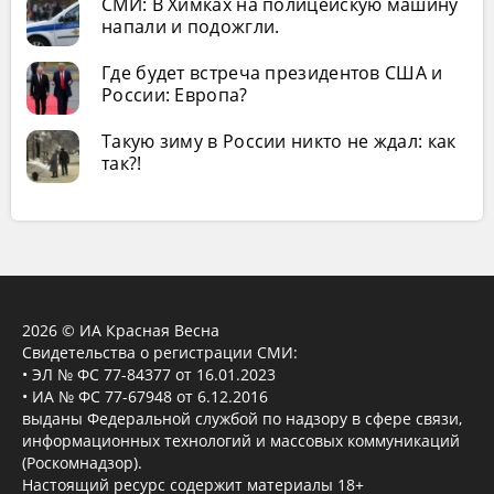
СМИ: В Химках на полицейскую машину
напали и подожгли.
Где будет встреча президентов США и
России: Европа?
Такую зиму в России никто не ждал: как
так?!
2026 © ИА Красная Весна
Свидетельства о регистрации СМИ:
• ЭЛ № ФС 77-84377 от 16.01.2023
• ИА № ФС 77-67948 от 6.12.2016
выданы Федеральной службой по надзору в сфере связи,
информационных технологий и массовых коммуникаций
(Роскомнадзор).
Настоящий ресурс содержит материалы 18+