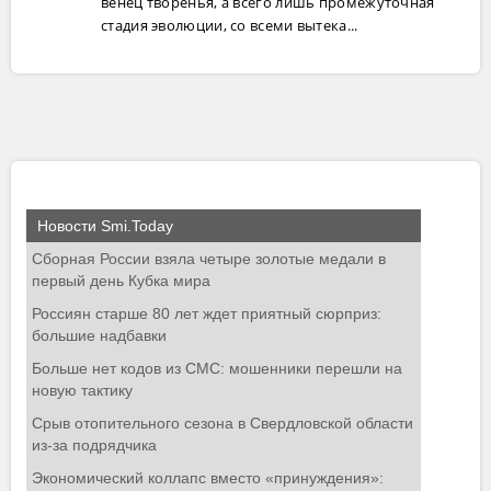
венец творенья, а всего лишь промежуточная
стадия эволюции, со всеми вытека...