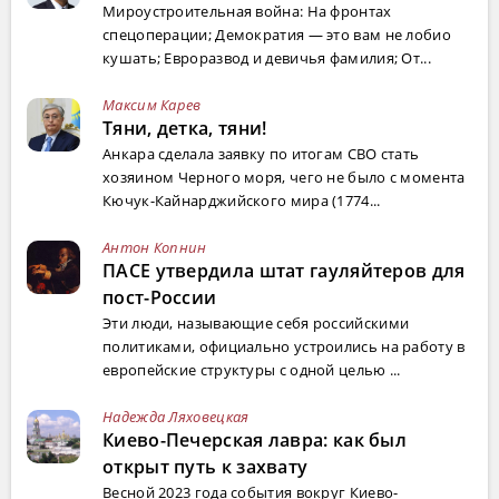
Мироустроительная война: На фронтах
спецоперации; Демократия — это вам не лобио
кушать; Евроразвод и девичья фамилия; От...
Максим Карев
Тяни, детка, тяни!
Анкара сделала заявку по итогам СВО стать
хозяином Черного моря, чего не было с момента
Кючук-Кайнарджийского мира (1774...
Антон Копнин
ПАСЕ утвердила штат гауляйтеров для
пост-России
Эти люди, называющие себя российскими
политиками, официально устроились на работу в
европейские структуры с одной целью ...
Надежда Ляховецкая
Киево-Печерская лавра: как был
открыт путь к захвату
Весной 2023 года события вокруг Киево-