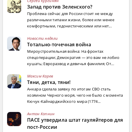
Сергей Кургинян
Запад против Зеленского?
Проблема сейчас для России стоит не между
различными типами жизни, более или менее
комфортными, гедонистическими или нет...
Новости недели
Тотально-точечная война
Мироустроительная война: На фронтах
спецоперации; Демократия — это вам не лобио
кушать; Евроразвод и девичья фамилия; От...
Максим Карев
Тяни, детка, тяни!
Анкара сделала заявку по итогам СВО стать
хозяином Черного моря, чего не было с момента
Кючук-Кайнарджийского мира (1774...
Антон Копнин
ПАСЕ утвердила штат гауляйтеров для
пост-России