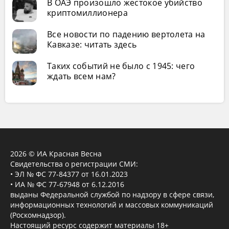
В ОАЭ произошло жестокое убийство
криптомиллионера
Все новости по падению вертолета на
Кавказе: читать здесь
Таких событий не было с 1945: чего
ждать всем нам?
2026 © ИА Красная Весна
Свидетельства о регистрации СМИ:
• ЭЛ № ФС 77-84377 от 16.01.2023
• ИА № ФС 77-67948 от 6.12.2016
выданы Федеральной службой по надзору в сфере связи,
информационных технологий и массовых коммуникаций
(Роскомнадзор).
Настоящий ресурс содержит материалы 18+