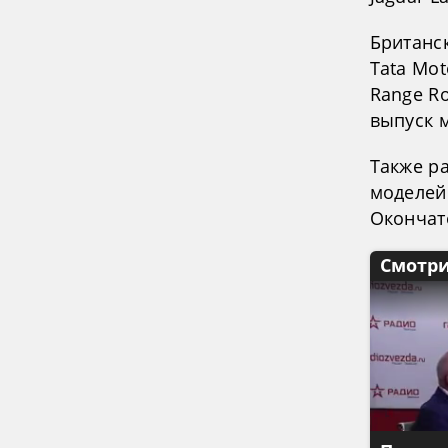
Британс
Tata Mo
Range Ro
выпуск м
Также р
моделей 
Окончат
Смотри