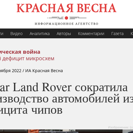
ти
Видео
Аналитика
Авторы
Комментарии
Газета
К
ическая война
 дефицит микросхем
оября 2022
/ ИА Красная Весна
ar Land Rover сократила
зводство автомобилей из
ицита чипов
Изображение: (с