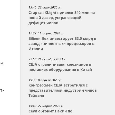
13:46 22 июля 2025 г.
Стартап XLight привлек $40 млн на
новый лазер, устраняющий
дефицит чипов
17:27 11 марта 2024 г.
Silicon Box инвестирует $3,5 млрд в
завод «чиплетных» процессоров в
Италии
22:58 21 октября 2023 г.
ом
США ограничивают союзников в
поставках оборудования в Китай
19:33 8 апреля 2023 г.
Конгрессмен США встретился с
т-
представителями индустрии чипов
Тайваня
15:49 27 марта 2023 г.
Сеул обгонит Пекин по