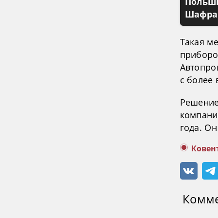
Польши
Шафран
Такая м
приборо
Автопро
с более
Решение
компани
года. Он
Ковен
Комм