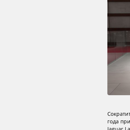
Сократи
года пр
Jaguar L