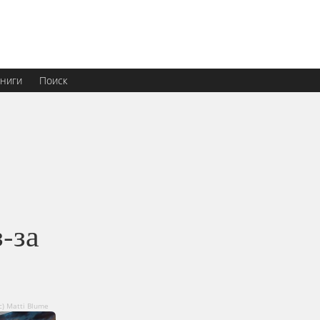
ниги
Поиск
-за
с) Matti Blume