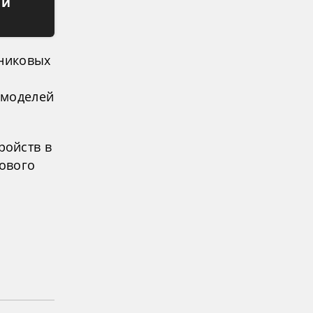
 и
дниковых
 моделей
ройств в
ового