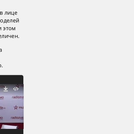
в лице
моделей
и этом
еличен.
а
о.