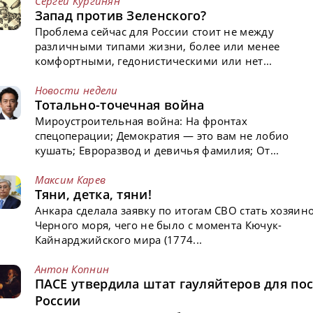
Сергей Кургинян
Запад против Зеленского?
Проблема сейчас для России стоит не между
различными типами жизни, более или менее
комфортными, гедонистическими или нет...
Новости недели
Тотально-точечная война
Мироустроительная война: На фронтах
спецоперации; Демократия — это вам не лобио
кушать; Евроразвод и девичья фамилия; От...
Максим Карев
Тяни, детка, тяни!
Анкара сделала заявку по итогам СВО стать хозяин
Черного моря, чего не было с момента Кючук-
Кайнарджийского мира (1774...
Антон Копнин
ПАСЕ утвердила штат гауляйтеров для пос
России