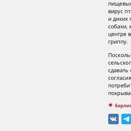
пищевых
вирус п
и диких 
собаки, 
центре 
гриппу.
Посколь
сельско
сдавать
согласи
потреби
покрыва
Берли