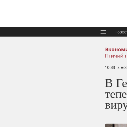
Новос
Эконом
Птичий 
10:33 8 но
В Г
тепе
вир