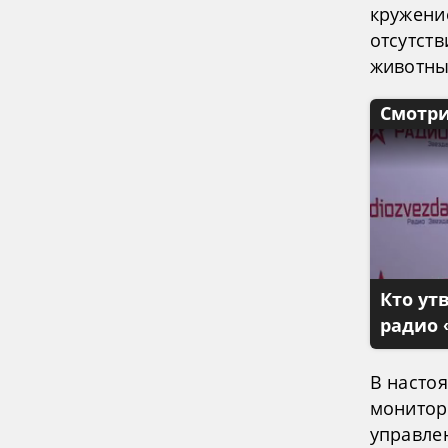
кружени
отсутств
животны
Смотри
Кто ут
радио 
В насто
монитор
управле