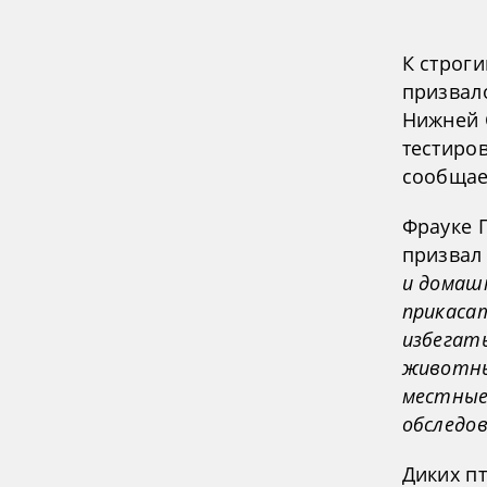
К строг
призвал
Нижней 
тестиров
сообщае
Фрауке 
призвал
и домашн
прикаса
избегат
животны
местные
обследо
Диких п