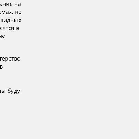
ание на
рмах, но
товидные
дятся в
му
терство
в
ды будут