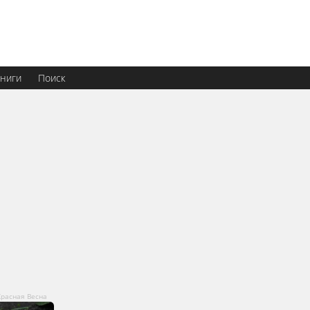
ниги
Поиск
Красная Весна