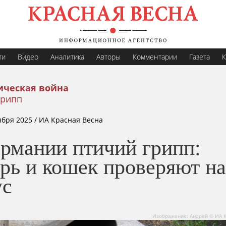
ти
Видео
Аналитика
Авторы
Комментарии
Газета
К
ическая война
грипп
ября 2025
/ ИА Красная Весна
ермании птичий грипп:
рь и кошек проверяют на
ус
Изображение: Андрей © ИА 