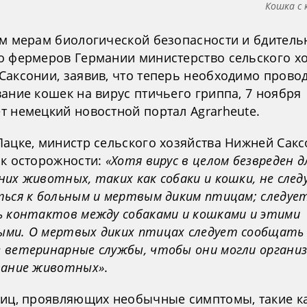
Кошка с
им мерам биологической безопасности и бдитель
о фермеров Германии министерство сельского х
Саксонии, заявив, что теперь необходимо прово
ание кошек на вирус птичьего гриппа, 7 ноября
т немецкий новостной портал Agrarheute.
Пацке, министр сельского хозяйства Нижней Сакс
 к осторожности:
«Хотя вирус в целом безвреден д
их животных, таких как собаки и кошки, не след
ться к больным и мертвым диким птицам; следуе
ь контактов между собаками и кошками и этими
ми. О мертвых диких птицах следует сообщать
 ветеринарные службы, чтобы они могли органи
вание животных»
.
тиц, проявляющих необычные симптомы, такие к