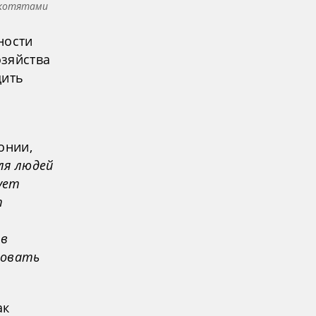
 котятами
ности
озяйства
дить
онии,
ля людей
ует
т
 в
зовать
ак