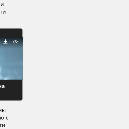
ли
Эти
на
мы
о с
ти