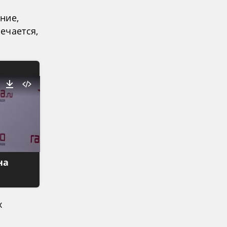
ние,
ечается,
на
х
а