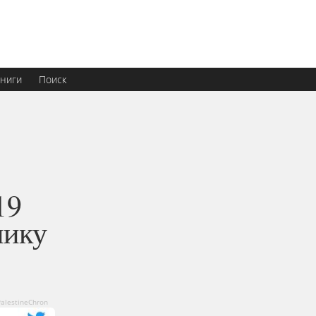
ниги
Поиск
19
нику
alestineChron