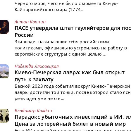
Черного моря, чего не было с момента Кючук-
Кайнарджийского мира (1774...
Антон Копнин
ПАСЕ утвердила штат гауляйтеров для пос
России
Эти люди, называющие себя российскими
политиками, официально устроились на работу в
европейские структуры с одной целью ...
Надежда Ляховецкая
Киево-Печерская лавра: как был открыт
путь к захвату
Весной 2023 года события вокруг Киево-Печерской
лавры достигли той точки, после которой стало ясн
речь идет уже не о в...
Владимир Колдин
Парадокс убыточных инвестиций в ИИ, и
Цена за лотерейный билет в новый мир
Если ИИ превзойдет человека, тогда он уже не вен