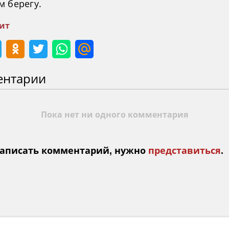
м берегу.
ит
ентарии
Пока нет ни одного комментария
аписать комментарий, нужно
представиться
.