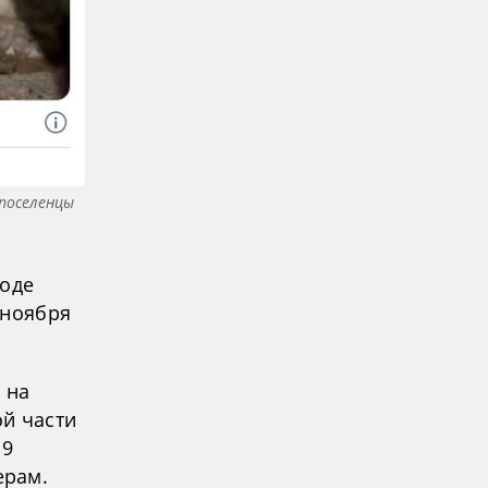
 поселенцы
роде
 ноября
 на
ой части
19
ерам.