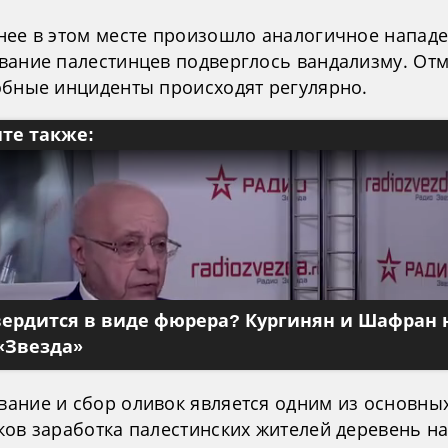
нее в этом месте произошло аналогичное нападе
вание палестинцев подверглось вандализму. Отм
обные инциденты происходят регулярно.
те также:
вердится в виде фюрера? Кургинян и Шафран 
«Звезда»
ание и сбор оливок является одним из основны
ков заработка палестинских жителей деревень н