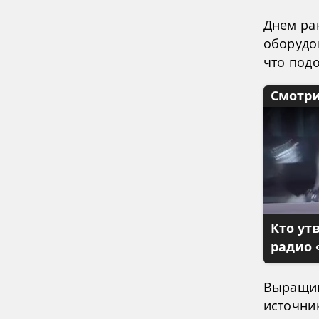
Днем ра
оборудо
что под
Смотри
Кто ут
радио 
Выращив
источни