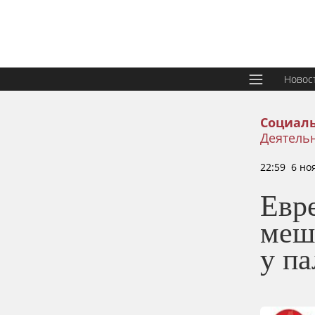
Новос
Социаль
Деятель
22:59 6 но
Евр
меш
у п