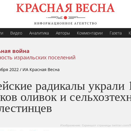
ти
Видео
Аналитика
Авторы
Комментарии
Газета
К
ная война
ность израильских поселений
ября 2022
/ ИА Красная Весна
ейские радикалы украли 
ков оливок и сельхозтех
алестинцев
Изображение: Скриншот страницы twitter.com/P