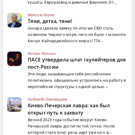
кушать; Евроразвод и девичья фамилия; От...
Максим Карев
Тяни, детка, тяни!
Анкара сделала заявку по итогам СВО стать
хозяином Черного моря, чего не было с момента
Кючук-Кайнарджийского мира (1774...
Антон Копнин
ПАСЕ утвердила штат гауляйтеров для
пост-России
Эти люди, называющие себя российскими
политиками, официально устроились на работу в
европейские структуры с одной целью ...
Надежда Ляховецкая
Киево-Печерская лавра: как был
открыт путь к захвату
Весной 2023 года события вокруг Киево-
Печерской лавры достигли той точки, после
которой стало ясно: речь идет уже не о в...