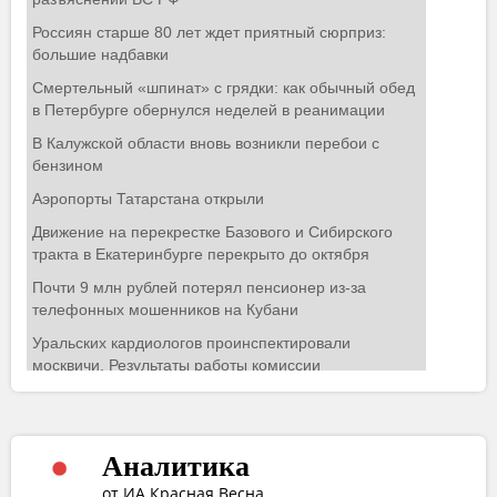
Аналитика
от ИА Красная Весна