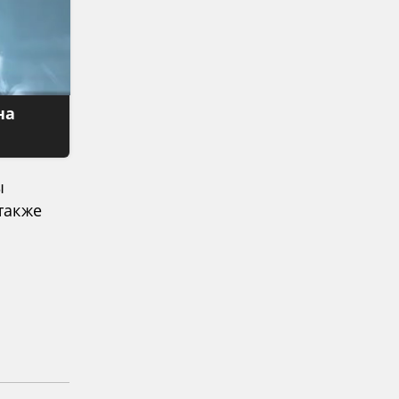
на
ы
также