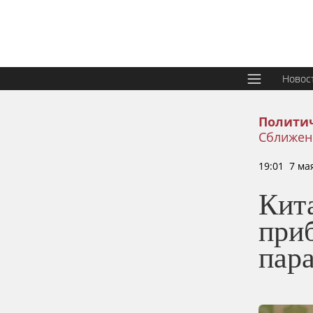
Новос
Политич
Сближен
19:01 7 ма
Кит
приб
пар