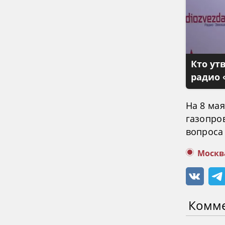
Кто ут
радио 
На 8 ма
газопров
вопроса
Москв
Комм