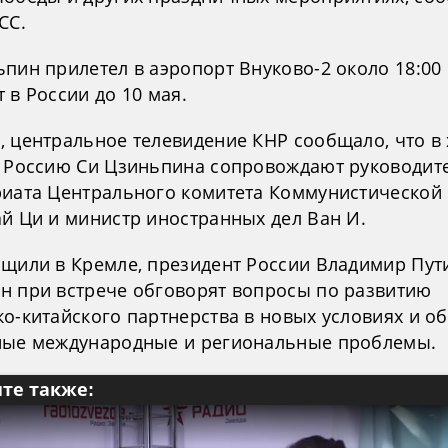
СС.
пин прилетел в аэропорт Внуково-2 около 18:00 
 в России до 10 мая.
, центральное телевидение КНР сообщало, что в 
в Россию Си Цзиньпина сопровождают руководит
риата Центрального комитета Коммунистической
ай Ци и министр иностранных дел Ван И.
бщили в Кремле, президент России Владимир Пут
н при встрече обговорят вопросы по развитию
о-китайского партнерства в новых условиях и об
ные международные и региональные проблемы.
те также: