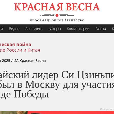
ти
Видео
Аналитика
Авторы
Комментарии
Газета
К
еская война
ие России и Китая
я 2025
/ ИА Красная Весна
айский лидер Си Цзиньп
ыл в Москву для участи
аде Победы
Изображени