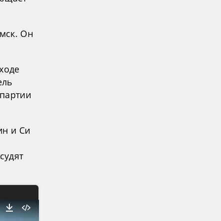
мск. Он
ходе
ель
 партии
ин и Си
судят