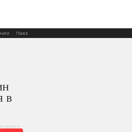
ниги
Поиск
ин
я в
е: kremlin.ru