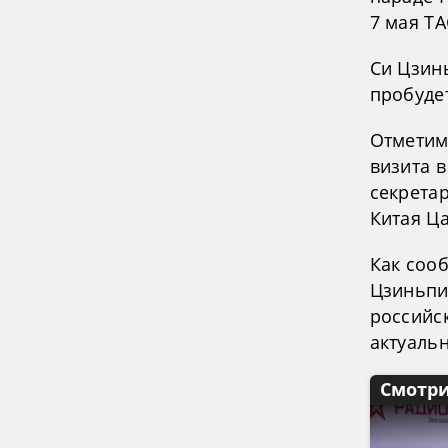
7 мая ТА
Си Цзинь
пробудет
Отметим
визита 
секрета
Китая Ц
Как соо
Цзиньпи
российск
актуаль
Смотри