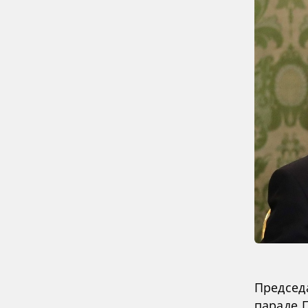
Председ
параде 