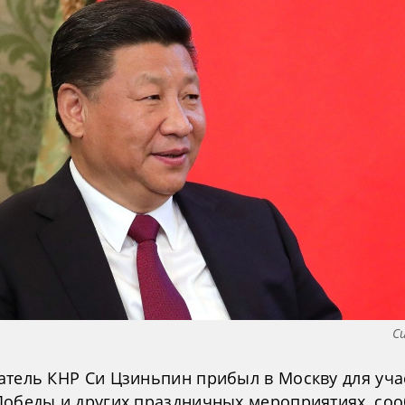
С
атель КНР Си Цзиньпин прибыл в Москву для уча
Победы и других праздничных мероприятиях, со