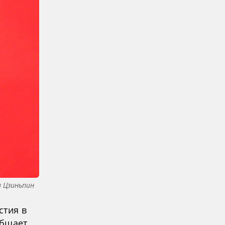
и Цзиньпин
стия в
общает