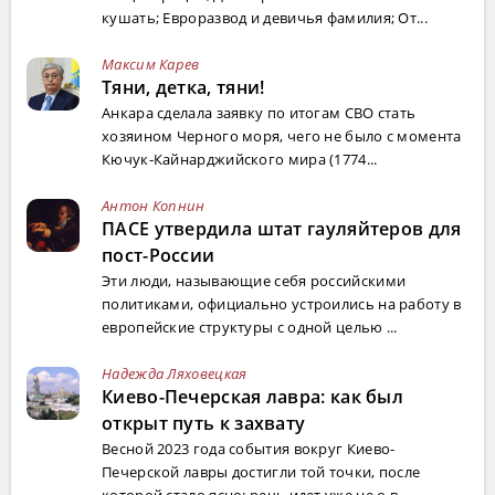
кушать; Евроразвод и девичья фамилия; От...
Максим Карев
Тяни, детка, тяни!
Анкара сделала заявку по итогам СВО стать
хозяином Черного моря, чего не было с момента
Кючук-Кайнарджийского мира (1774...
Антон Копнин
ПАСЕ утвердила штат гауляйтеров для
пост-России
Эти люди, называющие себя российскими
политиками, официально устроились на работу в
европейские структуры с одной целью ...
Надежда Ляховецкая
Киево-Печерская лавра: как был
открыт путь к захвату
Весной 2023 года события вокруг Киево-
Печерской лавры достигли той точки, после
которой стало ясно: речь идет уже не о в...