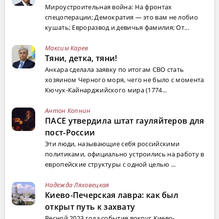
Мироустроительная война: На фронтах
спецоперации; Демократия — это вам не лобио
кушать; Евроразвод и девичья фамилия; От...
Максим Карев
Тяни, детка, тяни!
Анкара сделала заявку по итогам СВО стать
хозяином Черного моря, чего не было с момента
Кючук-Кайнарджийского мира (1774...
Антон Копнин
ПАСЕ утвердила штат гауляйтеров для
пост-России
Эти люди, называющие себя российскими
политиками, официально устроились на работу в
европейские структуры с одной целью ...
Надежда Ляховецкая
Киево-Печерская лавра: как был
открыт путь к захвату
Весной 2023 года события вокруг Киево-