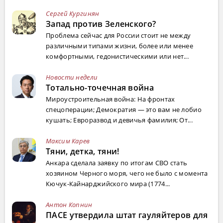
Сергей Кургинян
Запад против Зеленского?
Проблема сейчас для России стоит не между
различными типами жизни, более или менее
комфортными, гедонистическими или нет...
Новости недели
Тотально-точечная война
Мироустроительная война: На фронтах
спецоперации; Демократия — это вам не лобио
кушать; Евроразвод и девичья фамилия; От...
Максим Карев
Тяни, детка, тяни!
Анкара сделала заявку по итогам СВО стать
хозяином Черного моря, чего не было с момента
Кючук-Кайнарджийского мира (1774...
Антон Копнин
ПАСЕ утвердила штат гауляйтеров для