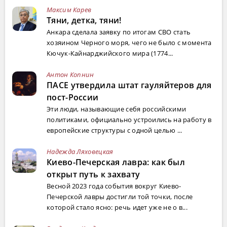
Максим Карев
Тяни, детка, тяни!
Анкара сделала заявку по итогам СВО стать
хозяином Черного моря, чего не было с момента
Кючук-Кайнарджийского мира (1774...
Антон Копнин
ПАСЕ утвердила штат гауляйтеров для
пост-России
Эти люди, называющие себя российскими
политиками, официально устроились на работу в
европейские структуры с одной целью ...
Надежда Ляховецкая
Киево-Печерская лавра: как был
открыт путь к захвату
Весной 2023 года события вокруг Киево-
Печерской лавры достигли той точки, после
которой стало ясно: речь идет уже не о в...