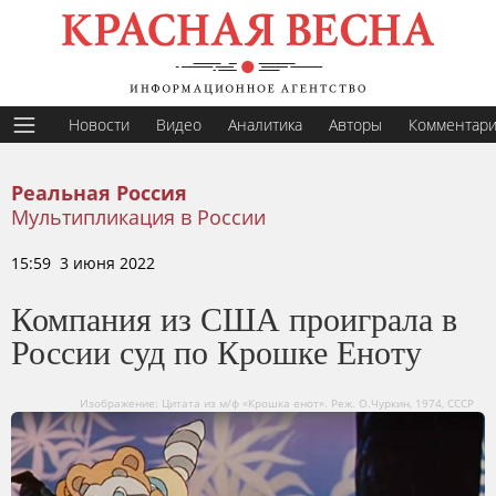
Новости
Видео
Аналитика
Авторы
Комментар
Реальная Россия
Мультипликация в России
15:59 3 июня 2022
Компания из США проиграла в
России суд по Крошке Еноту
Изображение: Цитата из м/ф «Крошка енот». Реж. О.Чуркин, 1974, СССР