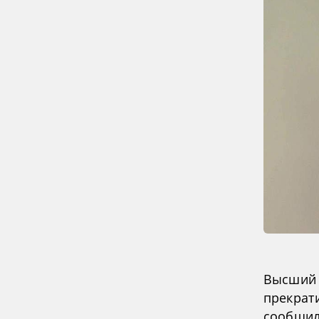
Высший 
прекрат
сообщил