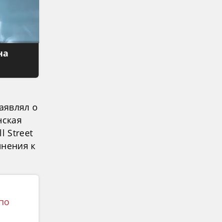
на
аявлял о
нская
 Street
инения к
по