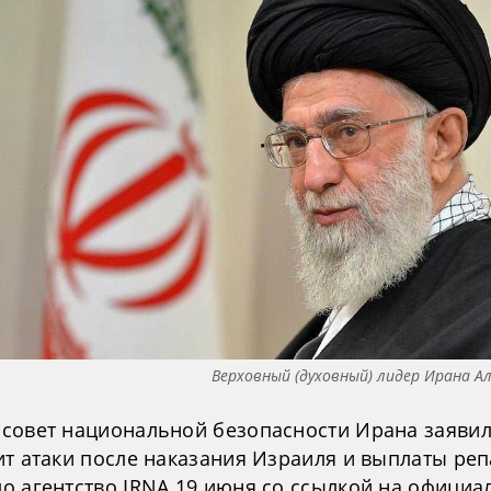
Верховный (духовный) лидер Ирана А
совет национальной безопасности Ирана заявил
ит атаки после наказания Израиля и выплаты реп
о агентство IRNA 19 июня со ссылкой на официа