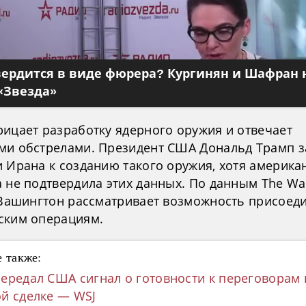
вердится в виде фюрера? Кургинян и Шафран 
«Звезда»
рицает разработку ядерного оружия и отвечает
ми обстрелами. Президент США Дональд Трамп з
и Ирана к созданию такого оружия, хотя америка
 не подтвердила этих данных. По данным The Wall
, Вашингтон рассматривает возможность присоед
ским операциям.
 также:
ередал США сигнал о готовности к переговорам 
й сделке — WSJ