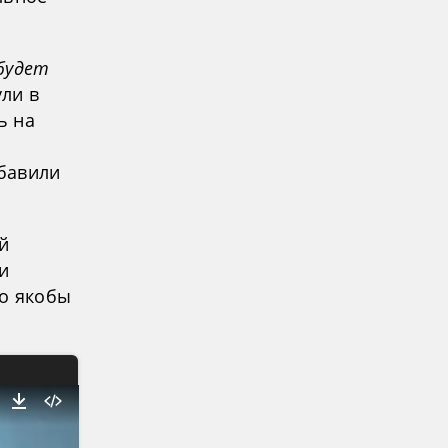
 будет
ли в
ь на
обавили
й
и
 о якобы