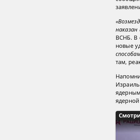
заявлен
«Возмезд
наказан 
ВСНБ. В 
новые у
способа
там, реа
Напомни
Израиль
ядерным
ядерной 
Смотри