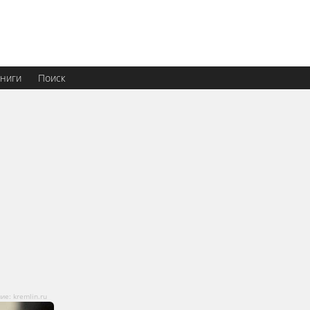
ниги
Поиск
е: kremlin.ru