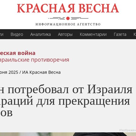
ти
Видео
Аналитика
Авторы
Комментарии
Газета
К
еская война
зраильские противоречия
юня 2025
/ ИА Красная Весна
н потребовал от Израиля
араций для прекращения
ров
Изображени