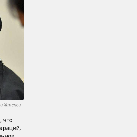
ли Хаменеи
, что
араций,
льное