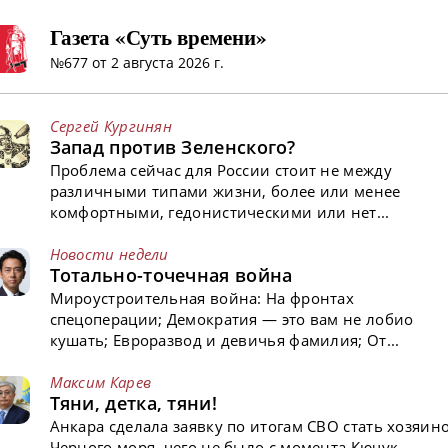
Газета «Суть времени»
№677 от 2 августа 2026 г.
Сергей Кургинян
Запад против Зеленского?
Проблема сейчас для России стоит не между
различными типами жизни, более или менее
комфортными, гедонистическими или нет...
Новости недели
Тотально-точечная война
Мироустроительная война: На фронтах
спецоперации; Демократия — это вам не лобио
кушать; Евроразвод и девичья фамилия; От...
Максим Карев
Тяни, детка, тяни!
Анкара сделала заявку по итогам СВО стать хозяин
Черного моря, чего не было с момента Кючук-