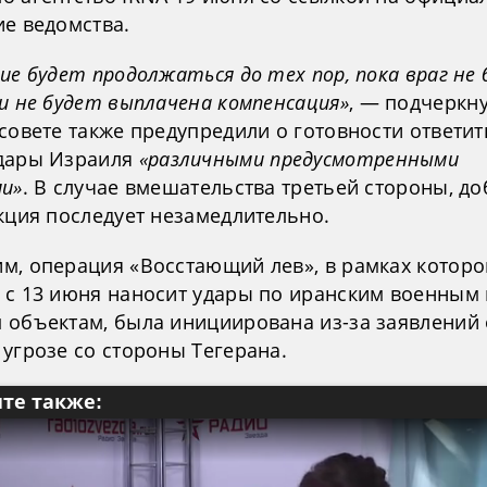
ие ведомства.
ие будет продолжаться до тех пор, пока враг не
и не будет выплачена компенсация»
, — подчеркну
совете также предупредили о готовности ответит
дары Израиля
«различными предусмотренными
ми»
. В случае вмешательства третьей стороны, д
кция последует незамедлительно.
м, операция «Восстающий лев», в рамках которо
 с 13 июня наносит удары по иранским военным 
 объектам, была инициирована из-за заявлений
угрозе со стороны Тегерана.
те также: