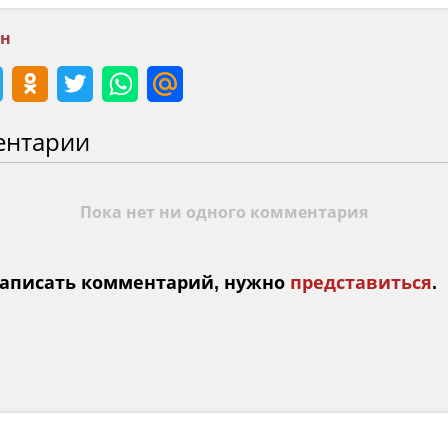
ан
ентарии
Пока нет ни одного комментария
аписать комментарий, нужно
представиться
.