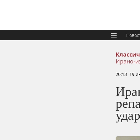
Новос
Классич
Ирано-и
20:13 19 и
Ира
реп
уда