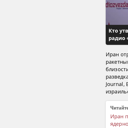
Кто ут
радио 
Иран от
ракетны
близост
разведка
Journal
израиль
Читайте
Иран п
ядерно