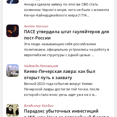
Анкара сделала заявку по итогам СВО стать
хозяином Черного моря, чего не было с момента
Кючук-Кайнарджийского мира (1774...
Антон Копнин
ПАСЕ утвердила штат гауляйтеров для
пост-России
Эти люди, называющие себя российскими
политиками, официально устроились на работу в
европейские структуры с одной целью ...
Надежда Ляховецкая
Киево-Печерская лавра: как был
открыт путь к захвату
Весной 2023 года события вокруг Киево-
Печерской лавры достигли той точки, после
которой стало ясно: речь идет уже не о в...
Владимир Колдин
Парадокс убыточных инвестиций