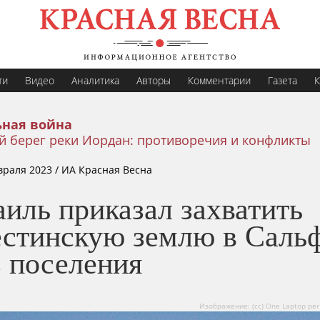
ти
Видео
Аналитика
Авторы
Комментарии
Газета
К
ная война
й берег реки Иордан: противоречия и конфликты
враля 2023
/ ИА Красная Весна
иль приказал захватить
естинскую землю в Саль
з поселения
Изображение: (cc) One Laptop per