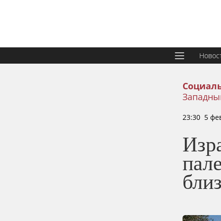
Новос
Социаль
Западны
23:30 5 фе
Изра
пал
бли