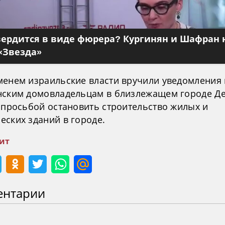
вердится в виде фюрера? Кургинян и Шафран 
«Звезда»
менем израильские власти вручили уведомления
нским домовладельцам в близлежащем городе Де
с просьбой остановить строительство жилых и
еских зданий в городе.
ит
ентарии