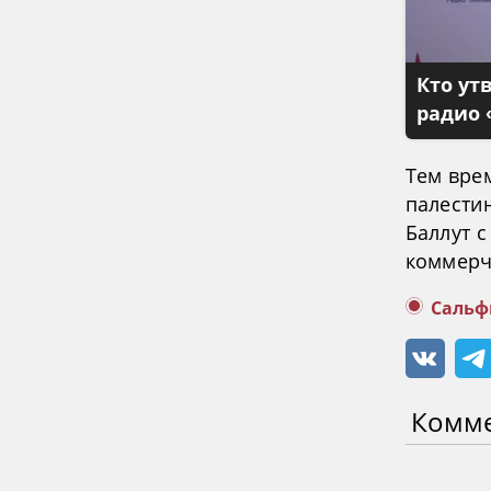
Кто ут
радио 
Тем вре
палести
Баллут 
коммерч
Сальф
Комм