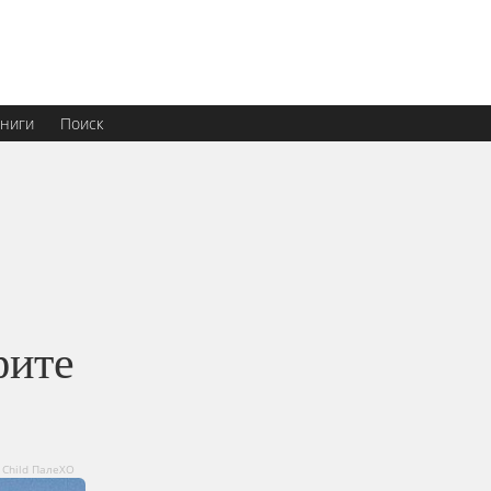
ниги
Поиск
фите
 Child ПалеХО