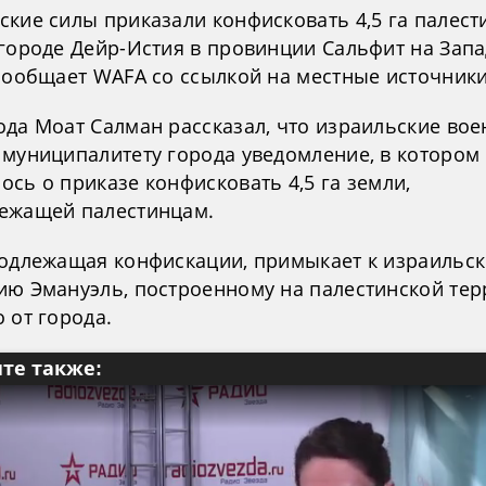
ские силы приказали конфисковать 4,5 га палест
 городе Дейр-Истия в провинции Сальфит на Зап
 сообщает WAFA со ссылкой на местные источники
ода Моат Салман рассказал, что израильские во
 муниципалитету города уведомление, в котором
сь о приказе конфисковать 4,5 га земли,
ежащей палестинцам.
подлежащая конфискации, примыкает к израильс
ию Эмануэль, построенному на палестинской те
 от города.
те также: