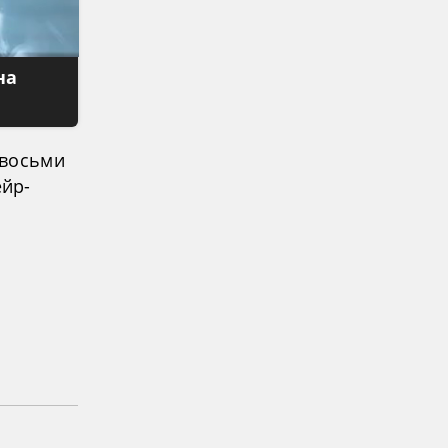
на
 восьми
йр-