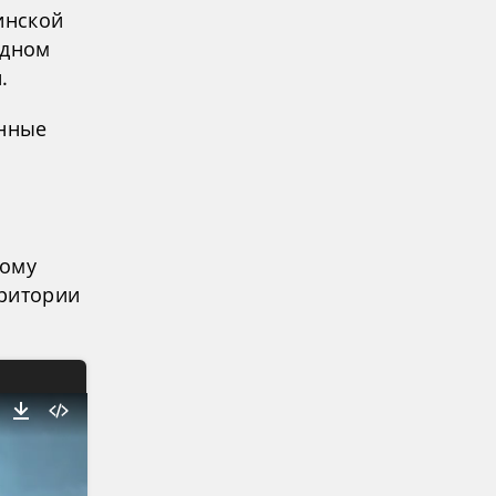
инской
адном
.
енные
кому
рритории