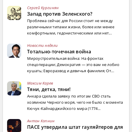
Сергей Кургинян
Запад против Зеленского?
Проблема сейчас для России стоит не между
различными типами жизни, более или менее
комфортными, гедонистическими или нет...
Новости недели
Тотально-точечная война
Мироустроительная война: На фронтах
спецоперации; Демократия — это вам не лобио
кушать; Евроразвод и девичья фамилия; От...
Максим Карев
Тяни, детка, тяни!
Анкара сделала заявку по итогам СВО стать
хозяином Черного моря, чего не было с момента
Кючук-Кайнарджийского мира (1774...
Антон Копнин
ПАСЕ утвердила штат гауляйтеров для