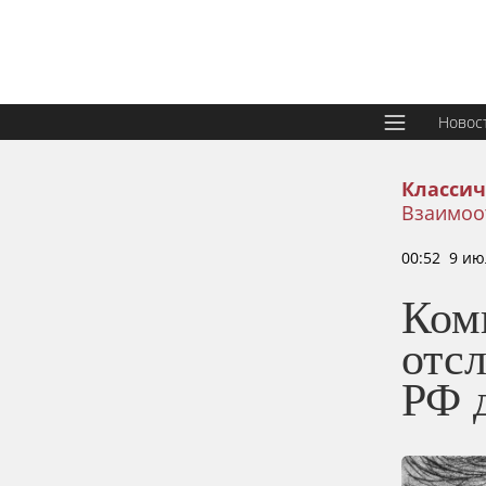
Новос
Классич
Взаимоо
00:52 9 ию
Комп
отс
РФ 