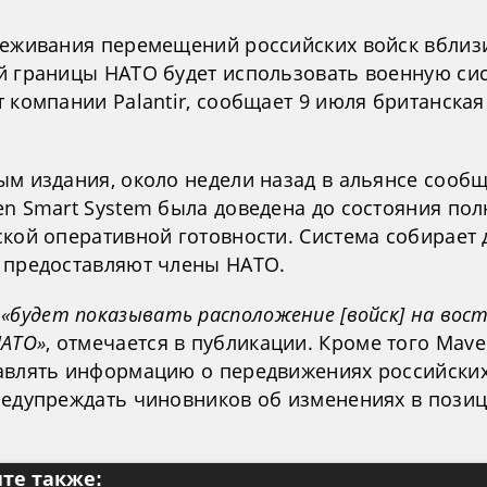
леживания перемещений российских войск вблиз
й границы НАТО будет использовать военную си
 компании Palantir, сообщает 9 июля британская
ым издания, около недели назад в альянсе сообщ
en Smart System была доведена до состояния по
ской оперативной готовности. Система собирает 
 предоставляют члены НАТО.
а
«будет показывать расположение [войск] на вос
НАТО»
, отмечается в публикации. Кроме того Mave
авлять информацию о передвижениях российских 
редупреждать чиновников об изменениях в пози
те также: