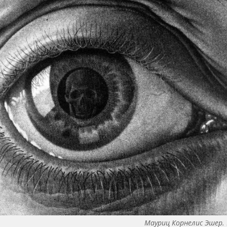
Мауриц Корнелис Эшер. 