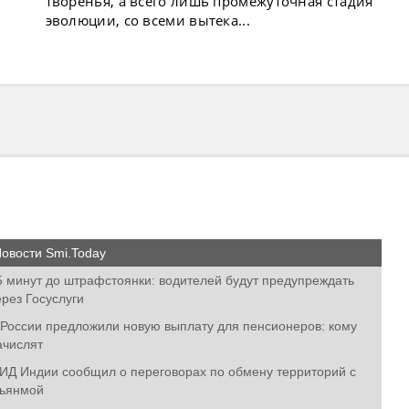
творенья, а всего лишь промежуточная стадия
эволюции, со всеми вытека...