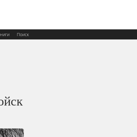
ниги
Поиск
ойск