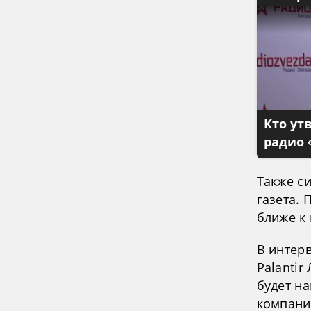
Кто ут
радио 
Также с
газета. 
ближе к 
В интер
Palantir
будет на
компани