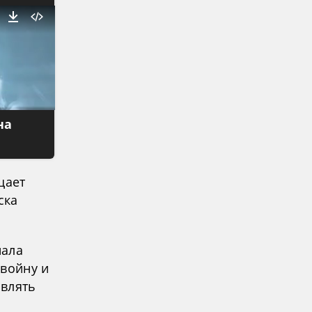
на
щает
ска
иала
 войну и
авлять