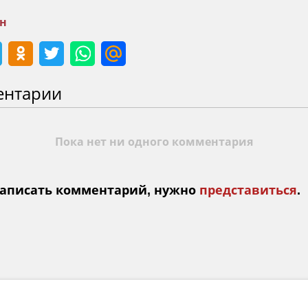
н
ентарии
Пока нет ни одного комментария
аписать комментарий, нужно
представиться
.