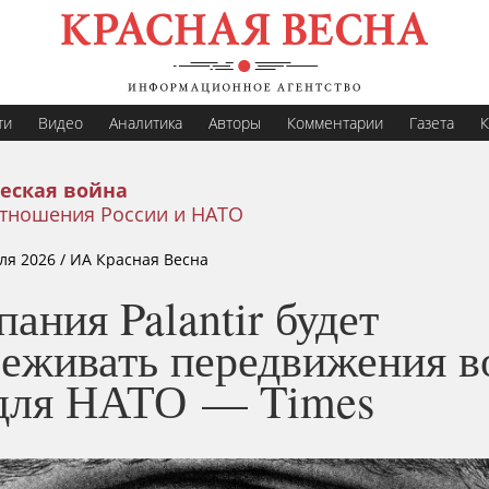
ти
Видео
Аналитика
Авторы
Комментарии
Газета
К
еская война
тношения России и НАТО
ля 2026
/ ИА Красная Весна
ания Palantir будет
леживать передвижения в
для НАТО — Times