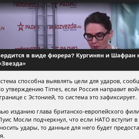
вердится в виде фюрера? Кургинян и Шафран 
«Звезда»
истема способна выявлять цели для ударов, сооб
По утверждению Times, если Россия направит вой
границе с Эстонией, то система это зафиксирует.
вью изданию глава британско-европейского фил
 Луис Мосли подчеркнул, что если НАТО вступит в
носить удары, то данные для него будет предост
я.