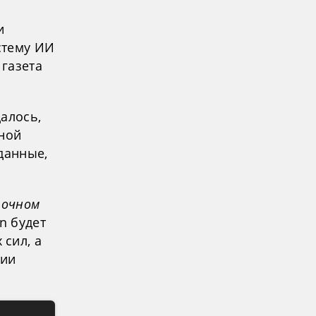
и
стему ИИ
 газета
алось,
лной
данные,
точном
n будет
сил, а
ции