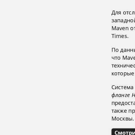
Для отс
западно
Maven от
Times.
По данн
что Mav
техниче
которые
Систем
фланге 
предост
также п
Москвы.
Смотри