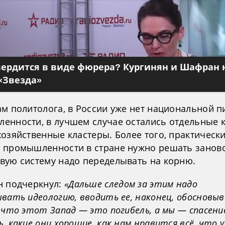
вердится в виде фюрера? Кургинян и Шафран 
«Звезда»
ам политолога, в России уже нет национальной 
енности, в лучшем случае остались отдельные 
озяйственные кластеры. Более того, практически
 промышленности в стране нужно решать заново
вую систему надо переделывать на корню.
н подчеркнул:
«Дальше следом за этим надо
вать идеологию, вводить ее, наконец, обосновыв
 что этот Запад — это погибель, а мы — спасение
, какие они хорошие, как нам нравится всё, что у