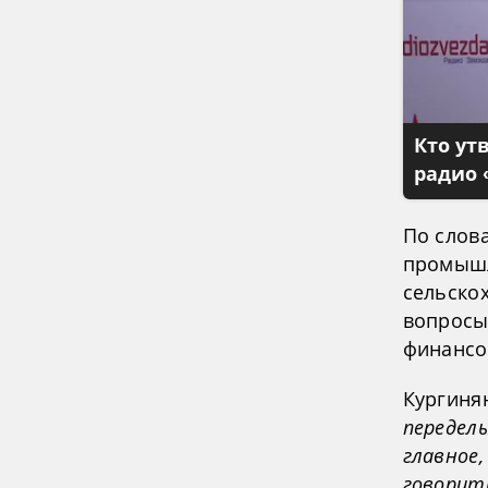
Кто ут
радио 
По слов
промышл
сельскох
вопросы
финансо
Кургиня
переделы
главное,
говорить