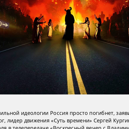
вильной идеологии Россия просто погибнет, заяв
ог, лидер движения «Суть времени» Сергей Курги
аля в телепередаче «Воскресный вечер с Владим