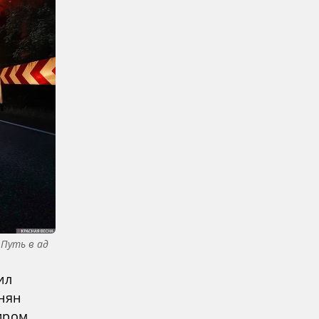
Путь в ад
ил
нян
иром