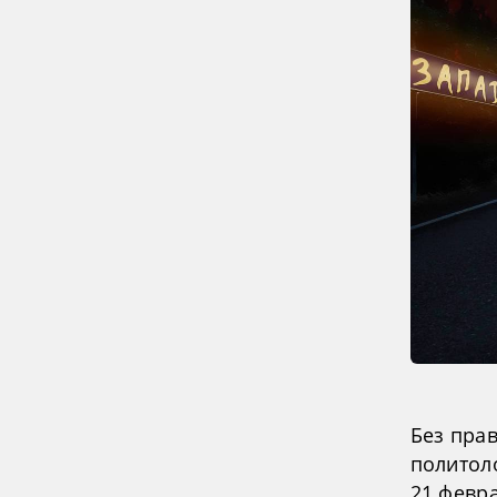
Без пра
политол
21 февр