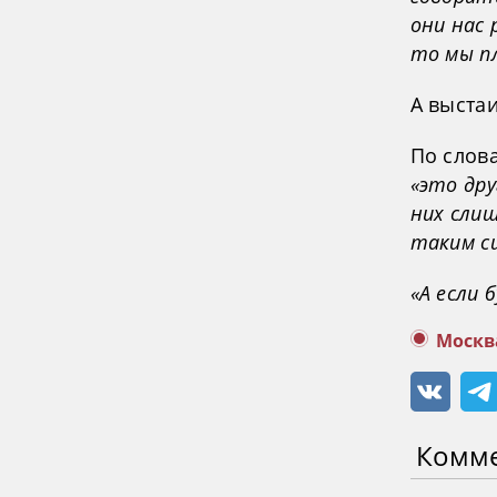
они нас 
то мы п
А выстаи
По слова
«это дру
них сли
таким с
«А если 
Москв
Комм