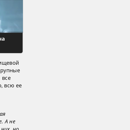
на
пищевой
крупные
 все
, всю ее
ая
. А не
 них, но