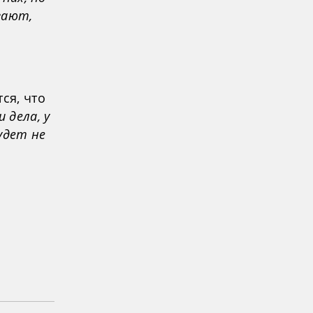
гают,
ся, что
 дела, у
удет не