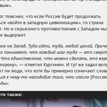
вым».
ог пояснил, что если Россия будет продолжать
ься «войти в западную цивилизацию», то страна
т. Но и серьезного противостояния с Западом н
не выдержит.
ся на Запад. Туда идти, туда, любой ценой. Приче
но понимают, что каждый шаг туда — это смерт
 Что единственное, что можно сделать, это вер
сторону»
, — отметил Кургинян. И тут же задал воп
т ли люди, что хотя бы примерно означают слов
ся к чему-то наподобие того, что спасло
[Росси
оды»
.
те также: