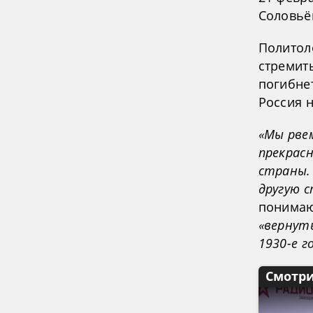
Соловьё
Политол
стремит
погибне
Россия 
«Мы рвем
прекрас
страны.
другую 
понимаю
«вернуть
1930-е г
Смотри