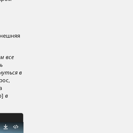
ынешняя
м все
ь
нуться в
рос,
а
ю]
в