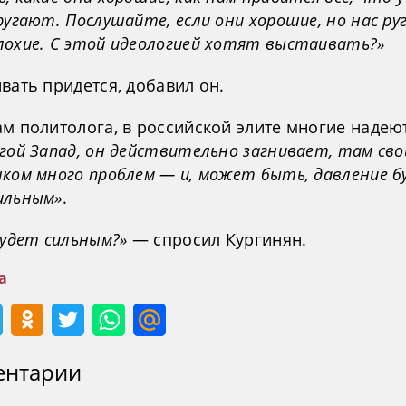
ругают. Послушайте, если они хорошие, но нас ру
лохие. С этой идеологией хотят выстаивать?»
вать придется, добавил он.
м политолога, в российской элите многие надеют
гой Запад, он действительно загнивает, там свои
шком много проблем — и, может быть, давление б
ильным»
.
будет сильным?»
— спросил Кургинян.
а
ентарии