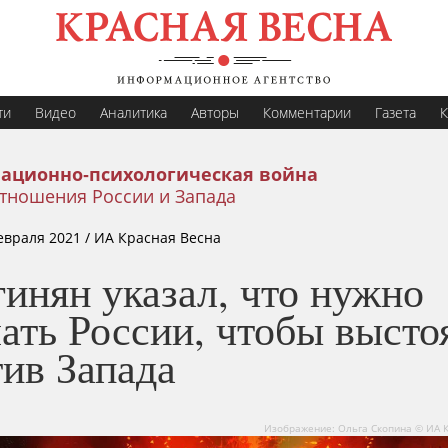
ти
Видео
Аналитика
Авторы
Комментарии
Газета
К
ационно-психологическая война
тношения России и Запада
евраля 2021
/ ИА Красная Весна
инян указал, что нужно
ать России, чтобы высто
ив Запада
Изображение: Ольга Скопина © ИА 