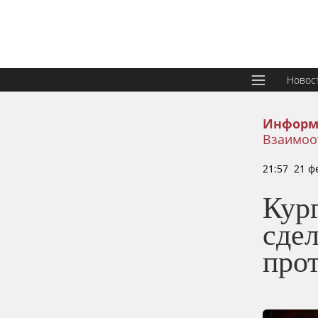
Новос
Информ
Взаимоо
21:57 21 ф
Кург
сдел
прот