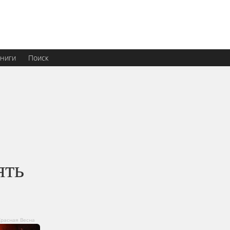
ниги
Поиск
ять
Красная Весна