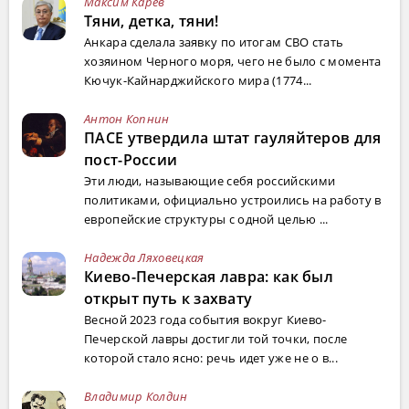
Максим Карев
Тяни, детка, тяни!
Анкара сделала заявку по итогам СВО стать
хозяином Черного моря, чего не было с момента
Кючук-Кайнарджийского мира (1774...
Антон Копнин
ПАСЕ утвердила штат гауляйтеров для
пост-России
Эти люди, называющие себя российскими
политиками, официально устроились на работу в
европейские структуры с одной целью ...
Надежда Ляховецкая
Киево-Печерская лавра: как был
открыт путь к захвату
Весной 2023 года события вокруг Киево-
Печерской лавры достигли той точки, после
которой стало ясно: речь идет уже не о в...
Владимир Колдин