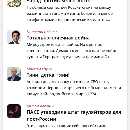
Запад против Зеленского?
Проблема сейчас для России стоит не между
различными типами жизни, более или менее
комфортными, гедонистическими или нет...
Новости недели
Тотально-точечная война
Мироустроительная война: На фронтах
спецоперации; Демократия — это вам не лобио
кушать; Евроразвод и девичья фамилия; От...
Максим Карев
Тяни, детка, тяни!
Анкара сделала заявку по итогам СВО стать
хозяином Черного моря, чего не было с момента
Кючук-Кайнарджийского мира (1774...
Антон Копнин
ПАСЕ утвердила штат гауляйтеров для
пост-России
Эти люди, называющие себя российскими