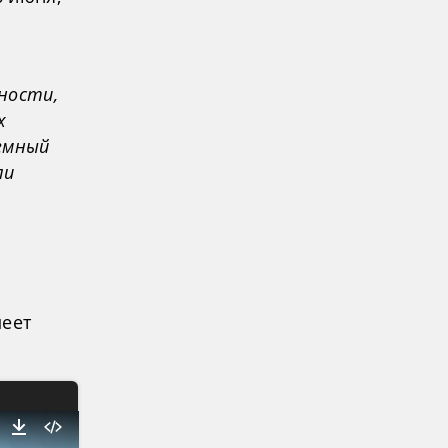
ности,
х
емный
ли
меет