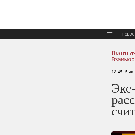
Новос
Политич
Взаимоо
18:45 6 ию
Экс
рас
счи