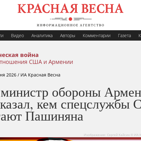
ти
Видео
Аналитика
Авторы
Комментарии
Газета
К
еская война
тношения США и Армении
ня 2026
/ ИА Красная Весна
-министр обороны Арме
сказал, кем спецслужбы
тают Пашиняна
Изображение: Сергей Кайсин © ИА 