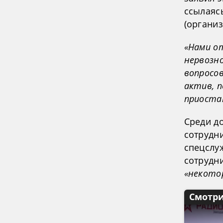
ссылаяс
(организ
«Нами о
нервозн
вопросо
актив, 
приоста
Среди д
сотрудн
спецслу
сотрудн
«некото
Смотри