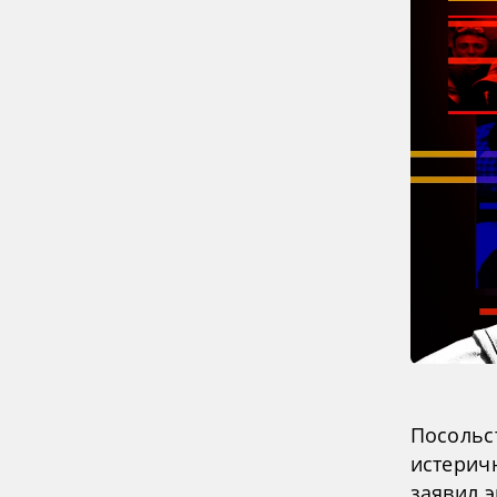
Посольс
истерич
заявил 