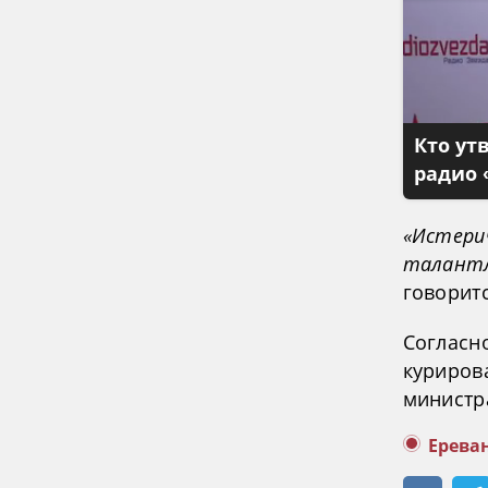
Кто ут
радио 
«Истерич
талантл
говоритс
Согласн
куриров
министр
Ерева