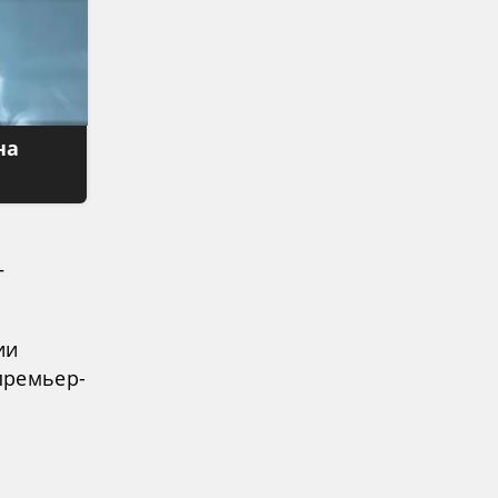
на
—
ии
премьер-