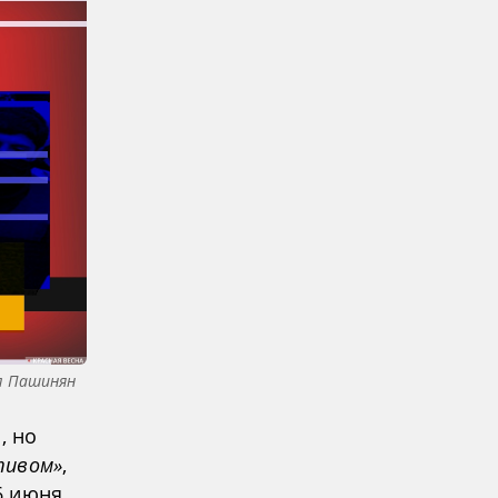
л Пашинян
, но
тивом»
,
6 июня,