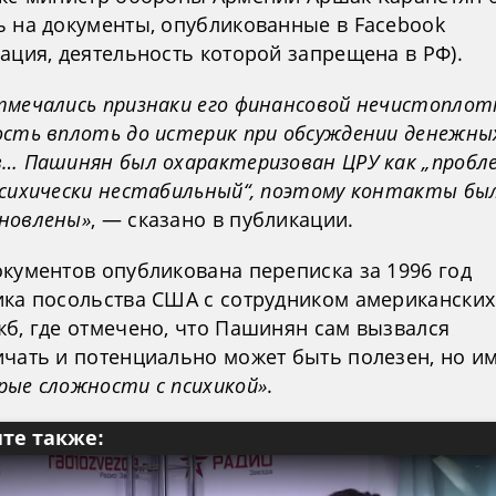
ь на документы, опубликованные в Facebook
ация, деятельность которой запрещена в РФ).
тмечались признаки его финансовой нечистоплот
ость вплоть до истерик при обсуждении денежны
в… Пашинян был охарактеризован ЦРУ как „пробл
психически нестабильный“, поэтому контакты бы
новлены»
, — сказано в публикации.
окументов опубликована переписка за 1996 год
ика посольства США с сотрудником американских
жб, где отмечено, что Пашинян сам вызвался
ичать и потенциально может быть полезен, но и
рые сложности с психикой»
.
те также: