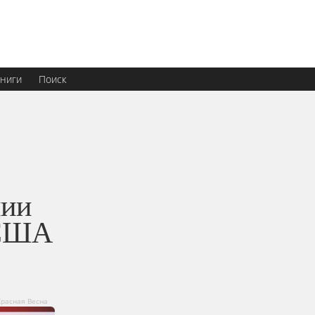
ниги
Поиск
нии
 США
Красная Весна