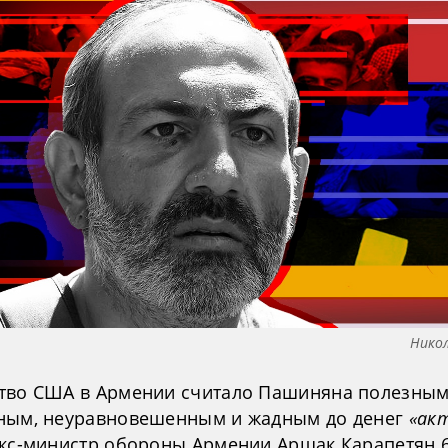
Нико
тво США в Армении считало Пашиняна полезным
ным, неуравновешенным и жадным до денег
«ак
экс-министр обороны Армении Аршак Карапетян 