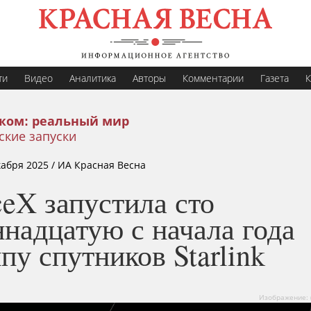
ти
Видео
Аналитика
Авторы
Комментарии
Газета
К
жом: реальный мир
ские запуски
кабря 2025
/ ИА Красная Весна
eX запустила сто
надцатую с начала года
пу спутников Starlink
Изображение: (