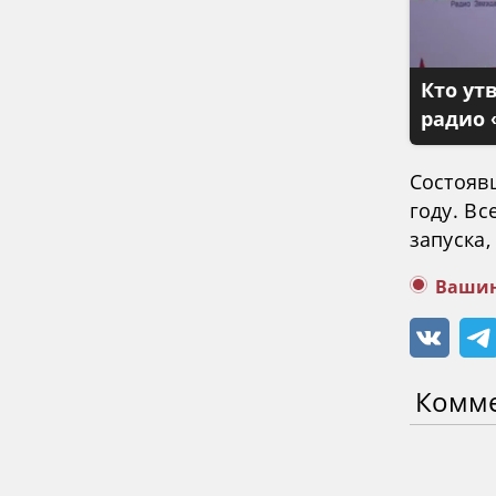
Кто ут
радио 
Состоявш
году. Вс
запуска,
Вашин
Комм