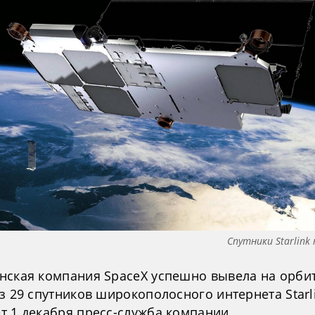
Спутники Starlink
нская компания SpaceX успешно вывела на орби
з 29 спутников широкополосного интернета Starli
т 1 декабря пресс-служба компании.