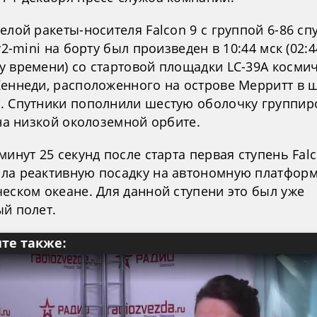
елой ракеты-носителя Falcon 9 с группой 6-86 сп
 v2-mini на борту был произведен в 10:44 мск (02:4
у времени) co стартовой площадки LC-39A косми
Кеннеди, расположенного на острове Мерритт в 
. Спутники пополнили шестую оболочку группир
 на низкой околоземной орбите.
минут 25 секунд после старта первая ступень Falc
ла реактивную посадку на автономную платформу
еском океане. Для данной ступени это был уже
ый полет.
те также: