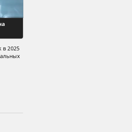
на
k в 2025
тальных