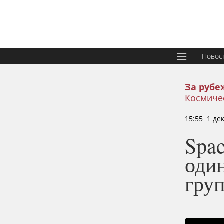
Новос
За рубе
Космиче
15:55 1 де
Spac
один
груп