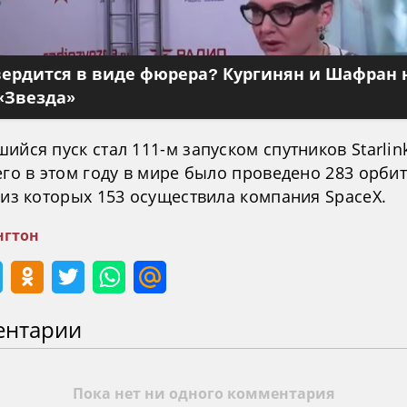
вердится в виде фюрера? Кургинян и Шафран 
«Звезда»
ийся пуск стал 111-м запуском спутников Starlin
его в этом году в мире было проведено 283 орби
 из которых 153 осуществила компания SpaceX.
гтон
ентарии
Пока нет ни одного комментария