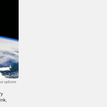
 на орбите
ту
nk,