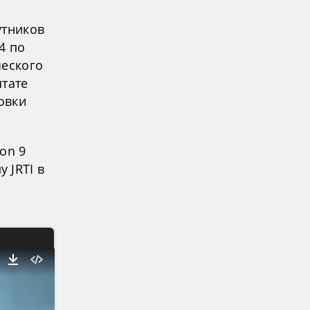
утников
4 по
ческого
штате
овки
on 9
 JRTI в