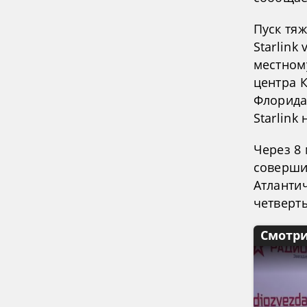
Пуск тяж
Starlink
местном
центра 
Флорида
Starlink
Через 8 
соверши
Атлантич
четверт
Смотри