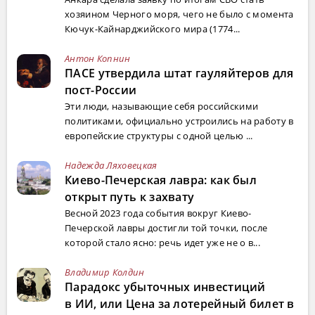
хозяином Черного моря, чего не было с момента
Кючук-Кайнарджийского мира (1774...
Антон Копнин
ПАСЕ утвердила штат гауляйтеров для
пост-России
Эти люди, называющие себя российскими
политиками, официально устроились на работу в
европейские структуры с одной целью ...
Надежда Ляховецкая
Киево-Печерская лавра: как был
открыт путь к захвату
Весной 2023 года события вокруг Киево-
Печерской лавры достигли той точки, после
которой стало ясно: речь идет уже не о в...
Владимир Колдин
Парадокс убыточных инвестиций
в ИИ, или Цена за лотерейный билет в