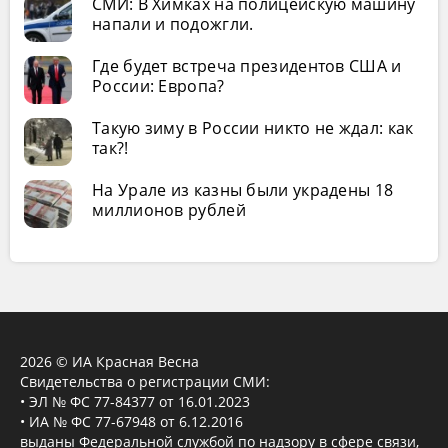
СМИ: В Химках на полицейскую машину
напали и подожгли.
Где будет встреча президентов США и
России: Европа?
Такую зиму в России никто не ждал: как
так?!
На Урале из казны были украдены 18
миллионов рублей
2026 © ИА Красная Весна
Свидетельства о регистрации СМИ:
• ЭЛ № ФС 77-84377 от 16.01.2023
• ИА № ФС 77-67948 от 6.12.2016
выданы Федеральной службой по надзору в сфере связи,