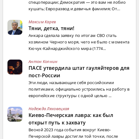
спецоперации; Демократия — это вам не лобио
кушать; Евроразвод и девичья фамилия; От...
Максим Карев
Тяни, детка, тяни!
Анкара сделала заявку по итогам СВО стать
хозяином Черного моря, чего не было с момента
Кючук-Кайнарджийского мира (1774...
Антон Копнин
ПАСЕ утвердила штат гауляйтеров для
пост-России
Эти люди, называющие себя российскими
политиками, официально устроились на работу в
европейские структуры с одной целью ...
Надежда Ляховецкая
Киево-Печерская лавра: как был
открыт путь к захвату
Весной 2023 года события вокруг Киево-
Печерской лавры достигли той точки, после