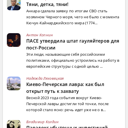
Тяни, детка, тяни!
Анкара сделала заявку по итогам СВО стать
хозяином Черного моря, чего не было с момента
Кючук-Кайнарджийского мира (1774...
Антон Копнин
ПАСЕ утвердила штат гауляйтеров для
пост-России
Эти люди, называющие себя российскими
политиками, официально устроились на работу в
европейские структуры с одной целью ...
Надежда Ляховецкая
Киево-Печерская лавра: как был
открыт путь к захвату
Весной 2023 года события вокруг Киево-
Печерской лавры достигли той точки, после
которой стало ясно: речь идет уже не о в...
Владимир Колдин
Парадокс убыточных инвестиций