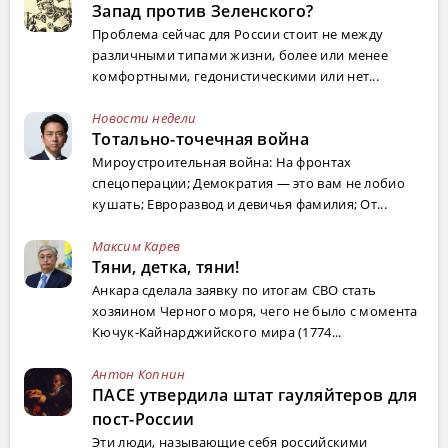
Запад против Зеленского?
Проблема сейчас для России стоит не между
различными типами жизни, более или менее
комфортными, гедонистическими или нет...
Новости недели
Тотально-точечная война
Мироустроительная война: На фронтах
спецоперации; Демократия — это вам не лобио
кушать; Евроразвод и девичья фамилия; От...
Максим Карев
Тяни, детка, тяни!
Анкара сделала заявку по итогам СВО стать
хозяином Черного моря, чего не было с момента
Кючук-Кайнарджийского мира (1774...
Антон Копнин
ПАСЕ утвердила штат гауляйтеров для
пост-России
Эти люди, называющие себя российскими