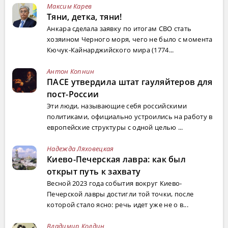
Максим Карев
Тяни, детка, тяни!
Анкара сделала заявку по итогам СВО стать
хозяином Черного моря, чего не было с момента
Кючук-Кайнарджийского мира (1774...
Антон Копнин
ПАСЕ утвердила штат гауляйтеров для
пост-России
Эти люди, называющие себя российскими
политиками, официально устроились на работу в
европейские структуры с одной целью ...
Надежда Ляховецкая
Киево-Печерская лавра: как был
открыт путь к захвату
Весной 2023 года события вокруг Киево-
Печерской лавры достигли той точки, после
которой стало ясно: речь идет уже не о в...
Владимир Колдин