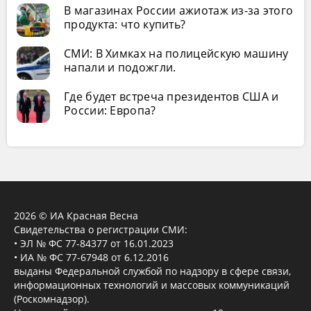
В магазинах России ажиотаж из-за этого
продукта: что купить?
СМИ: В Химках на полицейскую машину
напали и подожгли.
Где будет встреча президентов США и
России: Европа?
2026 © ИА Красная Весна
Свидетельства о регистрации СМИ:
• ЭЛ № ФС 77-84377 от 16.01.2023
• ИА № ФС 77-67948 от 6.12.2016
выданы Федеральной службой по надзору в сфере связи,
информационных технологий и массовых коммуникаций
(Роскомнадзор).