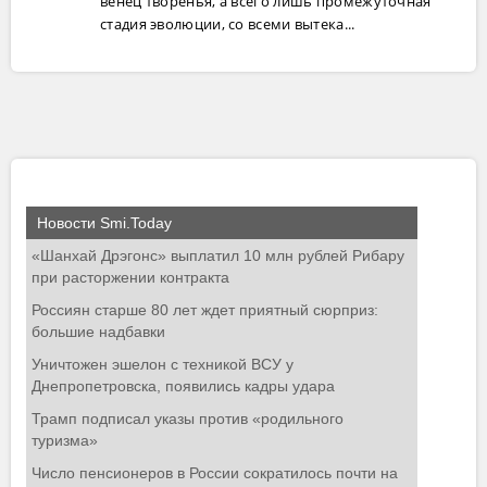
венец творенья, а всего лишь промежуточная
стадия эволюции, со всеми вытека...