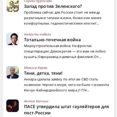
Сергей Кургинян
Запад против Зеленского?
Проблема сейчас для России стоит не между
различными типами жизни, более или менее
комфортными, гедонистическими или нет...
Новости недели
Тотально-точечная война
Мироустроительная война: На фронтах
спецоперации; Демократия — это вам не лобио
кушать; Евроразвод и девичья фамилия; От...
Максим Карев
Тяни, детка, тяни!
Анкара сделала заявку по итогам СВО стать
хозяином Черного моря, чего не было с момента
Кючук-Кайнарджийского мира (1774...
Антон Копнин
ПАСЕ утвердила штат гауляйтеров для
пост-России