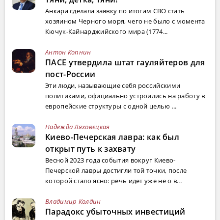
Анкара сделала заявку по итогам СВО стать
хозяином Черного моря, чего не было с момента
Кючук-Кайнарджийского мира (1774...
Антон Копнин
ПАСЕ утвердила штат гауляйтеров для
пост-России
Эти люди, называющие себя российскими
политиками, официально устроились на работу в
европейские структуры с одной целью ...
Надежда Ляховецкая
Киево-Печерская лавра: как был
открыт путь к захвату
Весной 2023 года события вокруг Киево-
Печерской лавры достигли той точки, после
которой стало ясно: речь идет уже не о в...
Владимир Колдин
Парадокс убыточных инвестиций