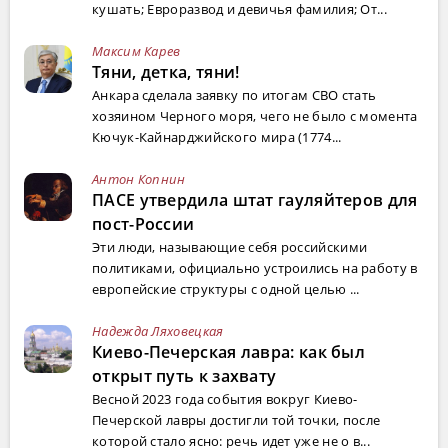
кушать; Евроразвод и девичья фамилия; От...
Максим Карев
Тяни, детка, тяни!
Анкара сделала заявку по итогам СВО стать
хозяином Черного моря, чего не было с момента
Кючук-Кайнарджийского мира (1774...
Антон Копнин
ПАСЕ утвердила штат гауляйтеров для
пост-России
Эти люди, называющие себя российскими
политиками, официально устроились на работу в
европейские структуры с одной целью ...
Надежда Ляховецкая
Киево-Печерская лавра: как был
открыт путь к захвату
Весной 2023 года события вокруг Киево-
Печерской лавры достигли той точки, после
которой стало ясно: речь идет уже не о в...