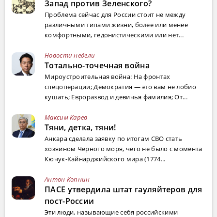
Запад против Зеленского?
Проблема сейчас для России стоит не между
различными типами жизни, более или менее
комфортными, гедонистическими или нет...
Новости недели
Тотально-точечная война
Мироустроительная война: На фронтах
спецоперации; Демократия — это вам не лобио
кушать; Евроразвод и девичья фамилия; От...
Максим Карев
Тяни, детка, тяни!
Анкара сделала заявку по итогам СВО стать
хозяином Черного моря, чего не было с момента
Кючук-Кайнарджийского мира (1774...
Антон Копнин
ПАСЕ утвердила штат гауляйтеров для
пост-России
Эти люди, называющие себя российскими