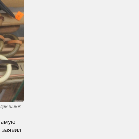
нярн шинж
самую
 заявил