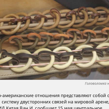
Головоломка 
о-американские отношения представляют собой 
 систему двусторонних связей на мировой арене,
ИД Китая Ван И, сообщает 15 мая центральное