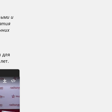
ными и
атия
нних
я для
лет.