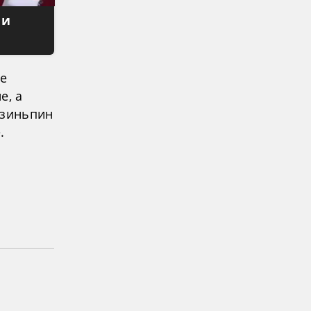
 и
ее
е, а
Цзиньпин
.