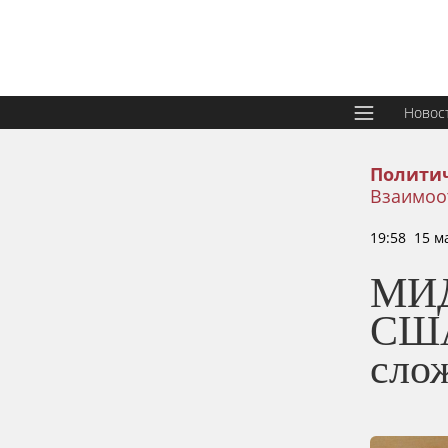
Новос
Политич
Взаимоо
19:58 15 м
МИД
США
сло