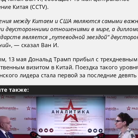
ние Китая (CCTV).
ния между Китаем и США являются самыми важ
и двусторонними отношениями в мире, а диплом
ударств является „путеводной звездой“ двусторо
ний»
, — сказал Ван И.
м, 13 мая Дональд Трамп прибыл с трехдневным
твенным визитом в Китай. Поездка такого уровн
ского лидера стала первой за последние девять 
те также: