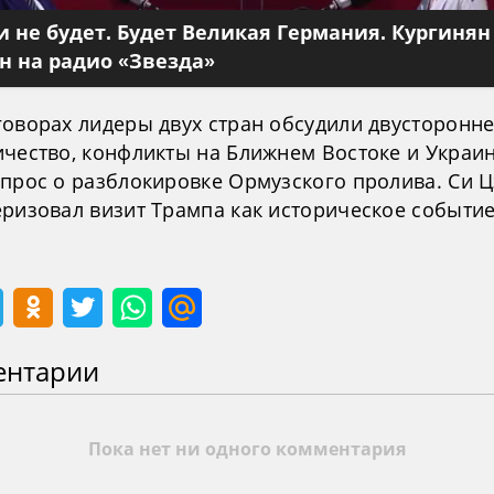
 не будет. Будет Великая Германия. Кургинян
 на радио «Звезда»
говорах лидеры двух стран обсудили двусторонн
ичество, конфликты на Ближнем Востоке и Украин
опрос о разблокировке Ормузского пролива. Си 
еризовал визит Трампа как историческое событие
ентарии
Пока нет ни одного комментария