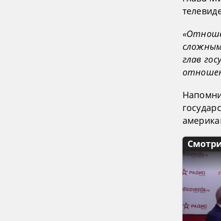
телевиде
«Отноше
сложным
глав гос
отноше
Напомни
государс
американ
Смотри