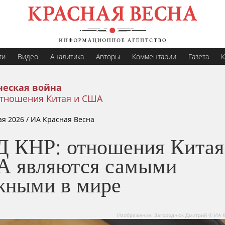
ти
Видео
Аналитика
Авторы
Комментарии
Газета
К
еская война
тношения Китая и США
ая 2026
/ ИА Красная Весна
 КНР: отношения Китая
 являются самыми
жными в мире
Изображение: Загороднюк Дмитрий © ИА 