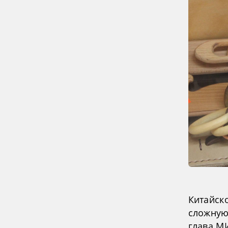
Китайск
сложную
глава М