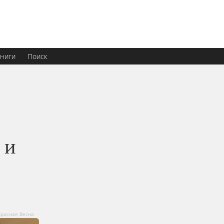
ниги
Поиск
 и
Красная Весна