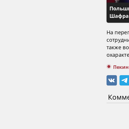
Польши
Шафран
На пере
сотрудн
также в
охаракт
Пекин
Комм