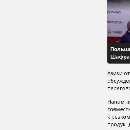
Польши
Шафран
Азизи о
обсужде
перегов
Напомни
совмест
к резко
продукц