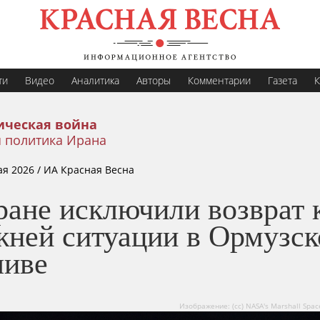
ти
Видео
Аналитика
Авторы
Комментарии
Газета
К
ическая война
 политика Ирана
ая 2026
/ ИА Красная Весна
ране исключили возврат 
жней ситуации в Ормузс
ливе
Изображение: (cc) NASA's Marshall Space