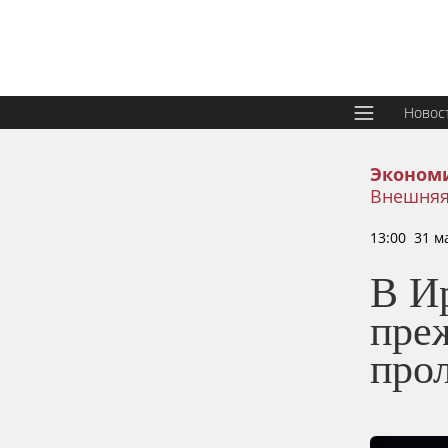
Новос
Эконом
Внешняя
13:00 31 м
В И
пре
про