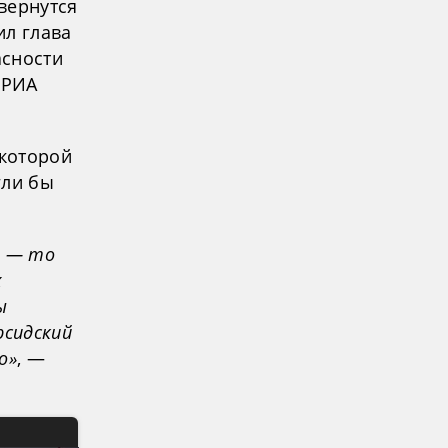
вернутся
ил глава
асности
 РИА
 которой
гли бы
, — то
х
ы
рсидский
о»
, —