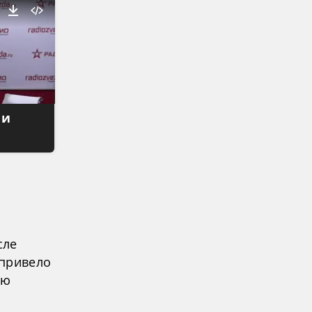
 и
сле
 привело
ую