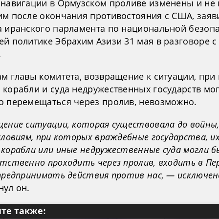
 навигации в Ормузском проливе изменены и не 
им после окончания противостояния с США, заяв
а иранского парламента по национальной безоп
ей политике Эбрахим Азизи 31 мая в разговоре с
.
ам главы комитета, возвращение к ситуации, при
 корабли и суда недружественных государств мо
о перемещаться через пролив, невозможно.
щение ситуации, которая существовала до войны
словиям, при которых враждебные государства, и
 корабли или иные недружественные суда могли б
ятственно проходить через пролив, входить в Пе
 предпринимать действия против нас, — исключен
нул он.
те также: