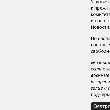
Условия
к прежн
комитет
и внешн
Новости
По слов
военные
свободн
«Возвра
есть к у
военные
беспреп
залив и
подчерк
Смотри