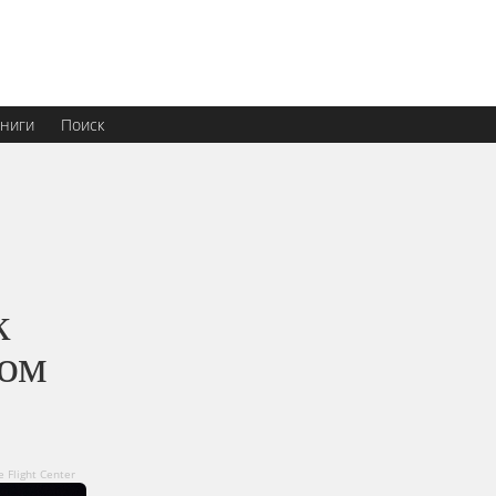
ниги
Поиск
к
ком
 Flight Center