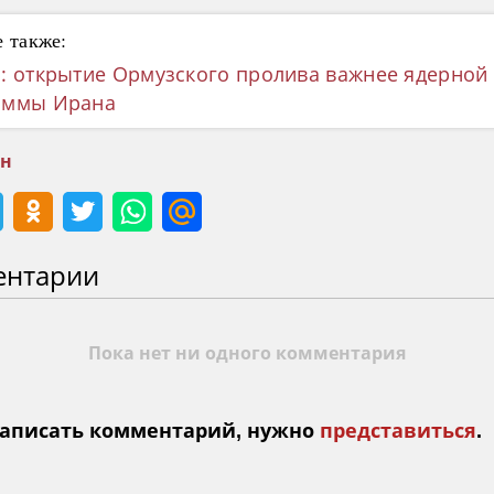
 также:
: открытие Ормузского пролива важнее ядерной
аммы Ирана
ан
ентарии
Пока нет ни одного комментария
аписать комментарий, нужно
представиться
.