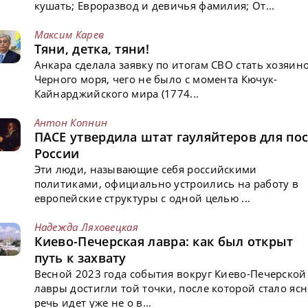
кушать; Евроразвод и девичья фамилия; От...
Максим Карев
Тяни, детка, тяни!
Анкара сделала заявку по итогам СВО стать хозяин
Черного моря, чего не было с момента Кючук-
Кайнарджийского мира (1774...
Антон Копнин
ПАСЕ утвердила штат гауляйтеров для пос
России
Эти люди, называющие себя российскими
политиками, официально устроились на работу в
европейские структуры с одной целью ...
Надежда Ляховецкая
Киево-Печерская лавра: как был открыт
путь к захвату
Весной 2023 года события вокруг Киево-Печерской
лавры достигли той точки, после которой стало ясн
речь идет уже не о в...