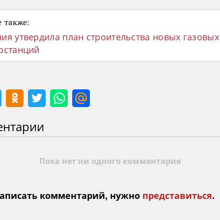
 также:
ия утвердила план строительства новых газовых
останций
ентарии
Пока нет ни одного комментария
аписать комментарий, нужно
представиться
.