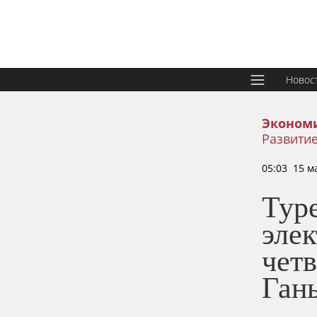
Новос
Эконом
Развити
05:03 15 м
Тур
эле
четв
Ган