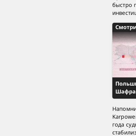
быстро 
инвести
Смотри
Польши
Шафран
Напомни
Karpower
года суд
стабили