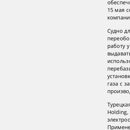
обеспеч
15 мая 
компани
Судно д
переобо
работу у
выдават
использо
перебаз
установ
газа с з
произво
Турецкая
Holding
электро
Примене