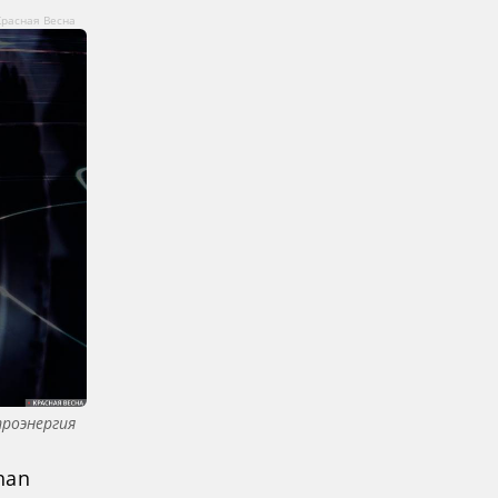
Красная Весна
роэнергия
han