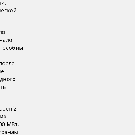
ии,
ческой
ло
ачало
способны
после
ые
одного
сть
adeniz
чих
00 МВт.
транам