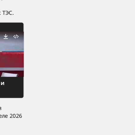
 ТЭС.
 и
я
еле 2026