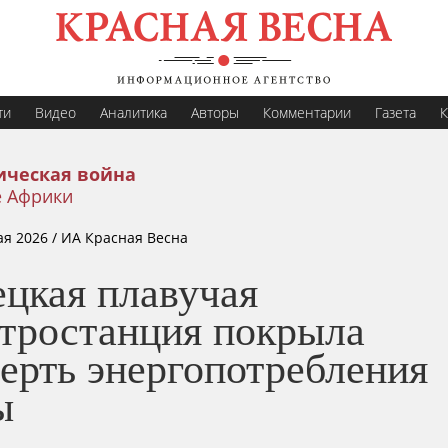
ти
Видео
Аналитика
Авторы
Комментарии
Газета
К
ическая война
е Африки
ая 2026
/ ИА Красная Весна
ецкая плавучая
ктростанция покрыла
ерть энергопотребления
ы