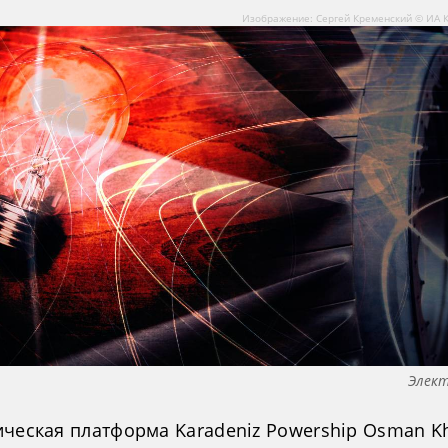
Изображение: Сергей Кременский © ИА 
Элект
ическая платформа Karadeniz Powership Osman K