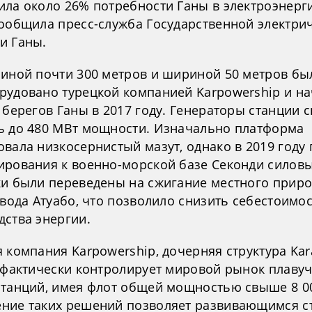
ила около 26% потребности Ганы в электроэнерг
сообщила пресс-служба Государственной электри
и Ганы.
линой почти 300 метров и шириной 50 метров бы
рудовано турецкой компанией Karpowership и н
 берегов Ганы в 2017 году. Генераторы станции 
ь до 480 МВт мощности. Изначально платформа
вала низкосернистый мазут, однако в 2019 году 
ирования к военно-морской базе Секонди силов
ки были переведены на сжигание местного прир
авода Атуабо, что позволило снизить себестоимо
дства энергии.
 компания Karpowership, дочерняя структура Kar
, фактически контролирует мировой рынок плаву
станций, имея флот общей мощностью свыше 8 0
ние таких решений позволяет развивающимся с