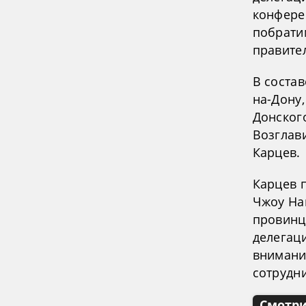
конфере
побрати
правите
В соста
на-Дону
Донского
Возглав
Карцев.
Карцев 
Чжоу На
провинц
делегац
внимани
сотрудни
Смотри