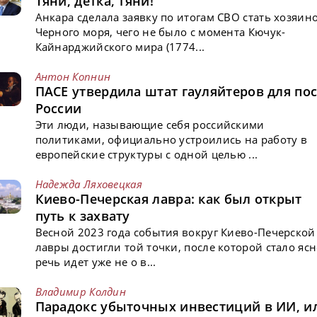
Тяни, детка, тяни!
Анкара сделала заявку по итогам СВО стать хозяин
Черного моря, чего не было с момента Кючук-
Кайнарджийского мира (1774...
Антон Копнин
ПАСЕ утвердила штат гауляйтеров для пос
России
Эти люди, называющие себя российскими
политиками, официально устроились на работу в
европейские структуры с одной целью ...
Надежда Ляховецкая
Киево-Печерская лавра: как был открыт
путь к захвату
Весной 2023 года события вокруг Киево-Печерской
лавры достигли той точки, после которой стало ясн
речь идет уже не о в...
Владимир Колдин
Парадокс убыточных инвестиций в ИИ, и