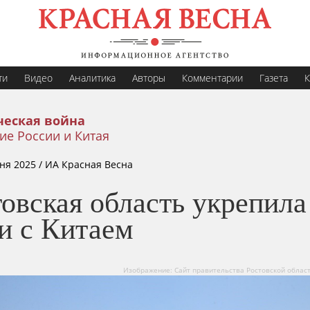
ти
Видео
Аналитика
Авторы
Комментарии
Газета
К
еская война
ие России и Китая
ня 2025
/ ИА Красная Весна
овская область укрепила
и с Китаем
Изображение: Сайт правительства Ростовской области