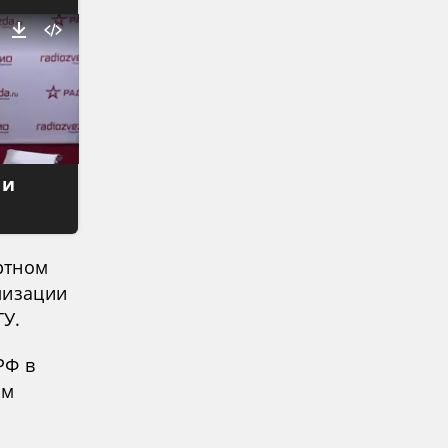
 и
ртном
лизации
У.
РФ в
ом