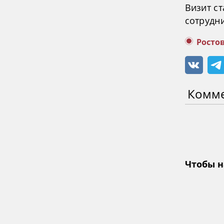
Визит с
сотрудни
Росто
Комм
Чтобы н