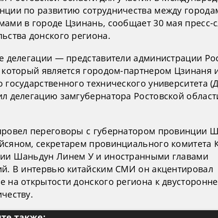
нции по развитию сотрудничества между города
мами в городе Цзинань, сообщает 30 мая пресс-
льства донского региона.
ве делегации — представители администрации Ро
, который является городом-партнером Цзинаня 
 государственного технического университета (Д
ил делегацию замгубернатора Ростовской област
провел переговоры с губернатором провинции 
йсяном, секретарем провинциального комитета 
ии Шаньдун Линем У и иностранными главами
ий. В интервью китайским СМИ он акцентировал
е на открытости донского региона к двусторонн
честву.
те также: