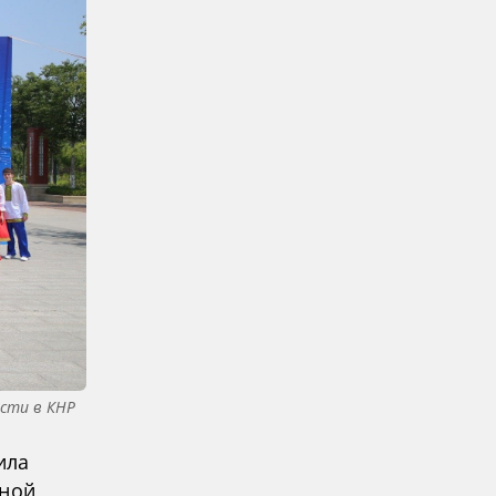
асти в КНР
ила
дной