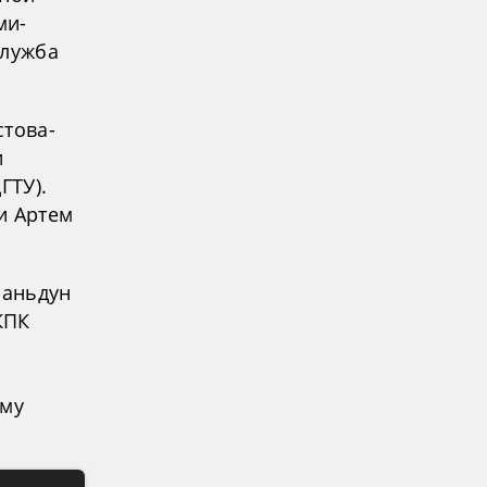
ми-
служба
стова-
и
ГТУ).
и Артем
Шаньдун
КПК
ему