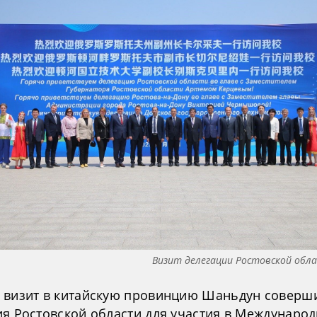
Визит делегации Ростовской обл
 визит в китайскую провинцию Шаньдун соверш
ия Ростовской области для участия в Междунаро