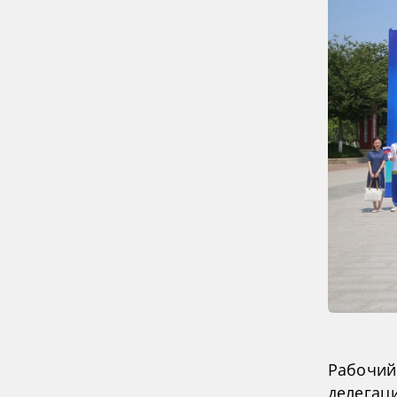
Рабочий
делегац