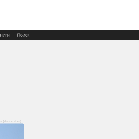
ниги
Поиск
 (donland.ru)