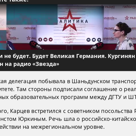
 не будет. Будет Великая Германия. Кургинян
 на радио «Звезда»
кая делегация побывала в Шаньдунском транспо
итете. Там стороны подписали соглашение о реа
ных образовательных программ между ДГТУ и ШТ
го, Карцев встретился с советником посольства 
рнстом Юркиным. Речь шла о российско-китайск
ействии на межрегиональном уровне.